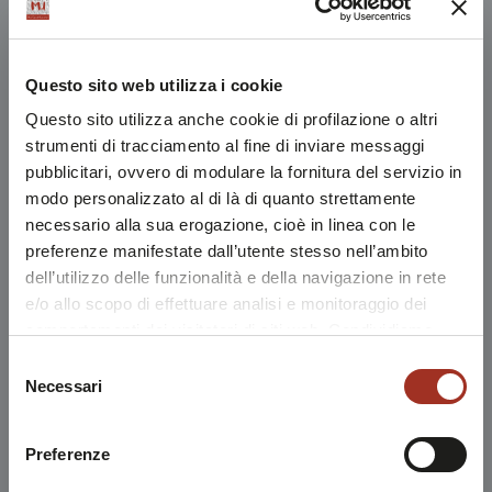
Questo sito web utilizza i cookie
Questo sito utilizza anche cookie di profilazione o altri
strumenti di tracciamento al fine di inviare messaggi
pubblicitari, ovvero di modulare la fornitura del servizio in
modo personalizzato al di là di quanto strettamente
necessario alla sua erogazione, cioè in linea con le
preferenze manifestate dall’utente stesso nell’ambito
dell’utilizzo delle funzionalità e della navigazione in rete
e/o allo scopo di effettuare analisi e monitoraggio dei
comportamenti dei visitatori di siti web. Condividiamo
inoltre informazioni sul modo in cui l'utente utilizza il
Selezione
nostro sito, con i nostri partner che si occupano di analisi
Necessari
del
dei dati web, pubblicità e social media, i quali potrebbero
consenso
combinarle con altre informazioni che l'utente ha fornito
Preferenze
loro o che sono stati raccolti durante l'utilizzo dei loro
servizi.