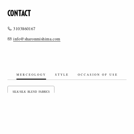
CONTACT
3103860167
info@sharonmishima.com
MERCEOLOGY
STYLE
OCCASION OF USE
SILK/SILK BLEND FABRICS
ARTIFICIAL FIBERS/ARTIFICIAL FIBER BLENDS
SCIARPE
SYNTHETIC FIBERS/SYNTHETIC FIBER BLENDS
ORGANIC