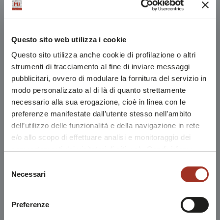
Questo sito web utilizza i cookie
Questo sito utilizza anche cookie di profilazione o altri
strumenti di tracciamento al fine di inviare messaggi
pubblicitari, ovvero di modulare la fornitura del servizio in
modo personalizzato al di là di quanto strettamente
necessario alla sua erogazione, cioè in linea con le
preferenze manifestate dall’utente stesso nell’ambito
dell’utilizzo delle funzionalità e della navigazione in rete
e/o allo scopo di effettuare analisi e monitoraggio dei
comportamenti dei visitatori di siti web. Condividiamo
inoltre informazioni sul modo in cui l'utente utilizza il
Selezione
nostro sito, con i nostri partner che si occupano di analisi
Necessari
del
dei dati web, pubblicità e social media, i quali potrebbero
consenso
combinarle con altre informazioni che l'utente ha fornito
Preferenze
loro o che sono stati raccolti durante l'utilizzo dei loro
servizi.