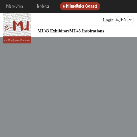
Milano Unica
Tendenze
e-MilanoUnica Connect
EN
Login
MU43 Exhibitors
MU43 Inspirations