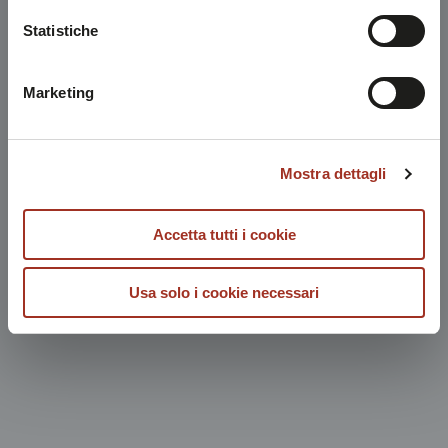
Chiudendo questo disclaimer si prosegue la navigazione
Statistiche
solo con i cookie tecnici necessari. A questa pagina è
possibile consultare l'
Informativa Privacy
.
Marketing
Mostra dettagli
Accetta tutti i cookie
Usa solo i cookie necessari