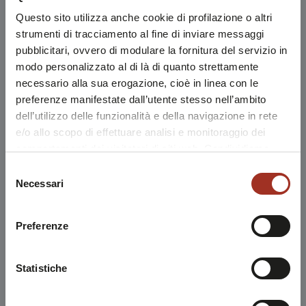
Questo sito utilizza anche cookie di profilazione o altri
strumenti di tracciamento al fine di inviare messaggi
pubblicitari, ovvero di modulare la fornitura del servizio in
modo personalizzato al di là di quanto strettamente
necessario alla sua erogazione, cioè in linea con le
preferenze manifestate dall’utente stesso nell’ambito
dell’utilizzo delle funzionalità e della navigazione in rete
e/o allo scopo di effettuare analisi e monitoraggio dei
comportamenti dei visitatori di siti web. Condividiamo
inoltre informazioni sul modo in cui l'utente utilizza il
Selezione
nostro sito, con i nostri partner che si occupano di analisi
Necessari
del
dei dati web, pubblicità e social media, i quali potrebbero
consenso
combinarle con altre informazioni che l'utente ha fornito
Preferenze
loro o che sono stati raccolti durante l'utilizzo dei loro
servizi.
Chiudendo questo disclaimer si prosegue la navigazione
Statistiche
solo con i cookie tecnici necessari. A questa pagina è
possibile consultare l'
Informativa Privacy
.