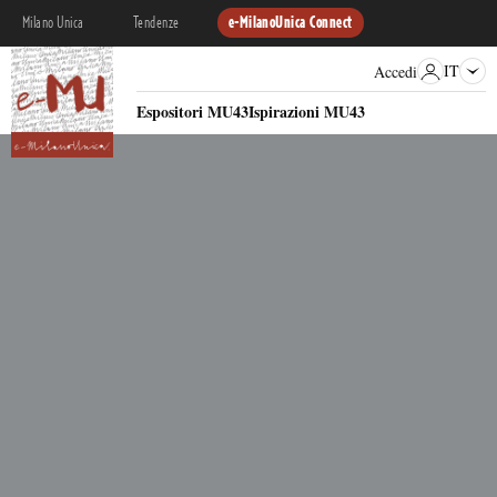
Milano Unica
Tendenze
e-MilanoUnica Connect
IT
Accedi
Espositori MU43
Ispirazioni MU43