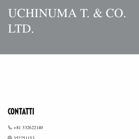
UCHINUMA T. & CO.
LTD.
CONTATTI
+81 332622140
352251153