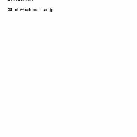
info@uchinuma.co.jp
MERCEOLOGIA
STILE
DESTINAZIONE D’USO
STOLE
SCIARPE
TESSUTI A LICCI
ALTRE FIBRE
TESSUTI TINTA UNITA
TESSUTI PER CRAVATTE
TESSUTI TINTI IN FILO
TESSUTI LANIERI/MISTI/CASHMERE