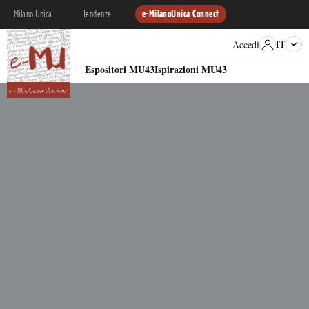
Milano Unica
Tendenze
e-MilanoUnica Connect
IT
Accedi
Espositori MU43
Ispirazioni MU43