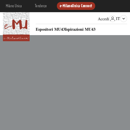
Milano Unica
Tendenze
e-MilanoUnica Connect
IT
Accedi
Espositori MU43
Ispirazioni MU43