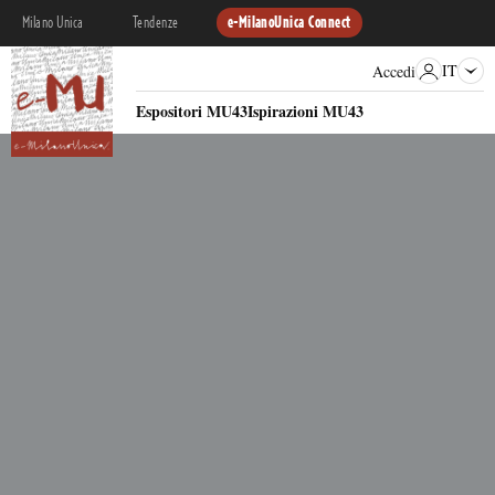
Milano Unica
Tendenze
e-MilanoUnica Connect
IT
Accedi
Espositori MU43
Ispirazioni MU43