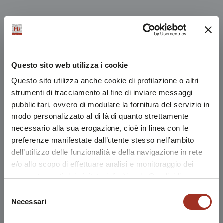
Questo sito web utilizza i cookie
Questo sito utilizza anche cookie di profilazione o altri
strumenti di tracciamento al fine di inviare messaggi
pubblicitari, ovvero di modulare la fornitura del servizio in
modo personalizzato al di là di quanto strettamente
necessario alla sua erogazione, cioè in linea con le
preferenze manifestate dall’utente stesso nell’ambito
dell’utilizzo delle funzionalità e della navigazione in rete
e/o allo scopo di effettuare analisi e monitoraggio dei
comportamenti dei visitatori di siti web. Condividiamo
inoltre informazioni sul modo in cui l'utente utilizza il
Selezione
nostro sito, con i nostri partner che si occupano di analisi
Necessari
del
dei dati web, pubblicità e social media, i quali potrebbero
consenso