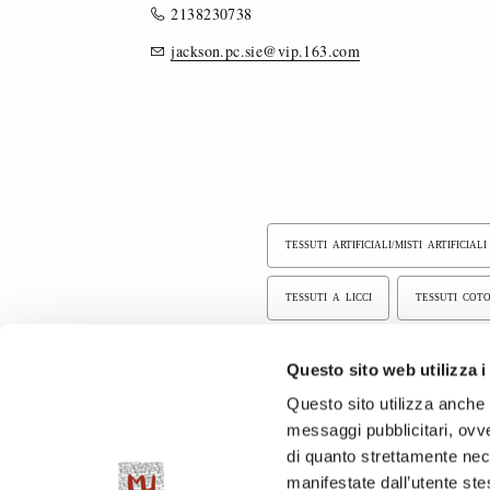
2138230738
jackson.pc.sie@vip.163.com
TESSUTI ARTIFICIALI/MISTI ARTIFICIALI
TESSUTI A LICCI
TESSUTI COT
ALTRE FIBRE
TESSUTI STAMPAT
Questo sito web utilizza i
Questo sito utilizza anche c
TESSUTI LANIERI/MISTI/CASHMERE
messaggi pubblicitari, ovve
di quanto strettamente nec
manifestate dall’utente stes