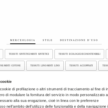
MERCEOLOGIA
STILE
DESTINAZIONE D’USO
TESSUTI SINTETICI/MISTI SINTETICI
TESSUTI ECOLOGICI/ECOSOSTENIBILI
ONE/MISTI COTONE
TESSUTI LINO/MISTI LINO
TESSUTI ACCOPPIATI
TESS
I
TESSUTI FLOCCATI
TESSUTI RICICLATI
TESSUTI TINTA UNITA
T
 cookie
ookie di profilazione o altri strumenti di tracciamento al fine di i
ro di modulare la fornitura del servizio in modo personalizzato al
essario alla sua erogazione, cioè in linea con le preferenze
so nell’ambito dell’utilizzo delle funzionalità e della navigazione 