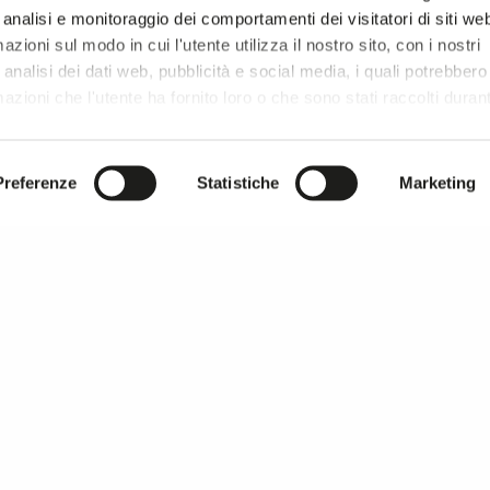
 analisi e monitoraggio dei comportamenti dei visitatori di siti we
zioni sul modo in cui l'utente utilizza il nostro sito, con i nostri
analisi dei dati web, pubblicità e social media, i quali potrebbero
azioni che l'utente ha fornito loro o che sono stati raccolti duran
r si prosegue la navigazione solo con i cookie tecnici necessar
onsultare l'
Informativa Privacy
.
Preferenze
Statistiche
Marketing
MILANO UNICA ringrazia