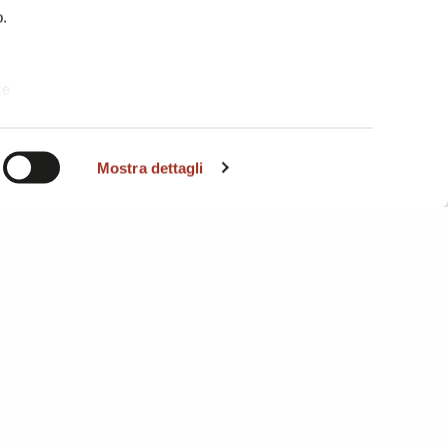
b.
te
i. A
Mostra dettagli