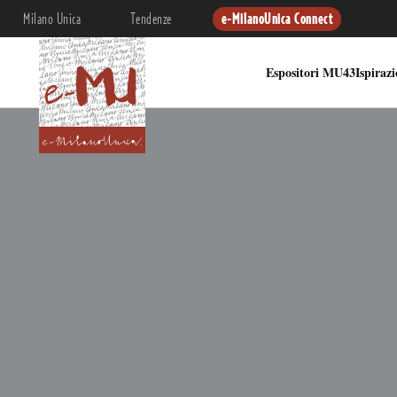
Milano Unica
Tendenze
e-MilanoUnica Connect
Espositori MU43
Ispiraz