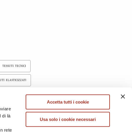
TESSUTI TECNICI
UTI ELASTICIZZATI
ESSUTI TINTI IN FILO
Accetta tutti i cookie
nviare
 di là
Usa solo i cookie necessari
in rete