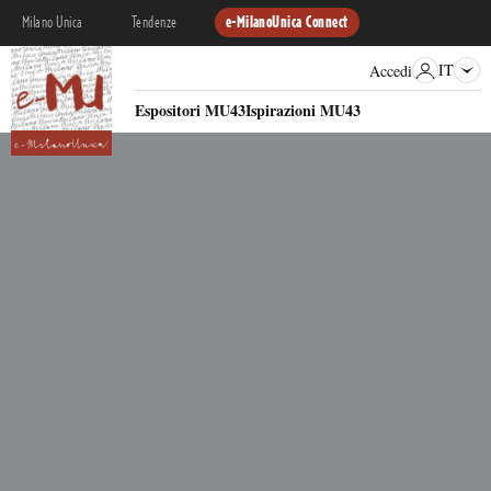
Milano Unica
Tendenze
e-MilanoUnica Connect
IT
Accedi
Espositori MU43
Ispirazioni MU43