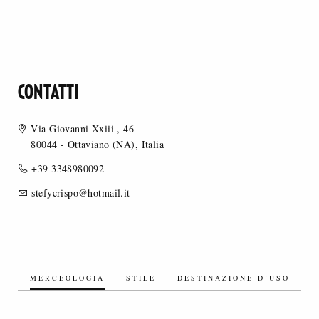
CONTATTI
Via Giovanni Xxiii , 46
80044 - Ottaviano (NA), Italia
+39 3348980092
stefycrispo@hotmail.it
MERCEOLOGIA
STILE
DESTINAZIONE D’USO
TESSUTI SINTETICI/MISTI SINTETICI
TESSUTI A MAGLIA - JERSEY