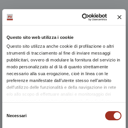
Questo sito web utilizza i cookie
Questo sito utilizza anche cookie di profilazione o altri
strumenti di tracciamento al fine di inviare messaggi
pubblicitari, ovvero di modulare la fornitura del servizio in
modo personalizzato al di là di quanto strettamente
necessario alla sua erogazione, cioè in linea con le
preferenze manifestate dall’utente stesso nell’ambito
dell’utilizzo delle funzionalità e della navigazione in rete
e/o allo scopo di effettuare analisi e monitoraggio dei
comportamenti dei visitatori di siti web. Condividiamo
inoltre informazioni sul modo in cui l'utente utilizza il
Selezione
nostro sito, con i nostri partner che si occupano di analisi
Necessari
del
dei dati web, pubblicità e social media, i quali potrebbero
consenso