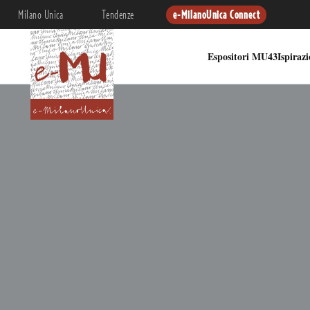
Milano Unica
Tendenze
e-MilanoUnica Connect
Espositori MU43
Ispiraz