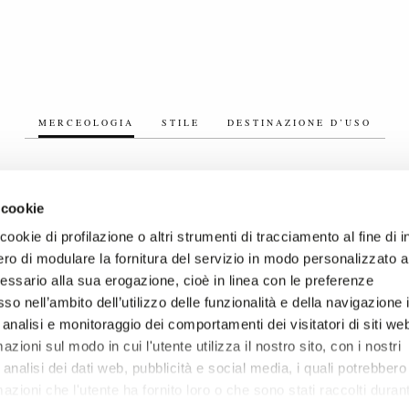
MERCEOLOGIA
STILE
DESTINAZIONE D’USO
 cookie
ookie di profilazione o altri strumenti di tracciamento al fine di i
ro di modulare la fornitura del servizio in modo personalizzato al
essario alla sua erogazione, cioè in linea con le preferenze
so nell’ambito dell’utilizzo delle funzionalità e della navigazione 
 analisi e monitoraggio dei comportamenti dei visitatori di siti we
zioni sul modo in cui l'utente utilizza il nostro sito, con i nostri
analisi dei dati web, pubblicità e social media, i quali potrebbero
azioni che l'utente ha fornito loro o che sono stati raccolti duran