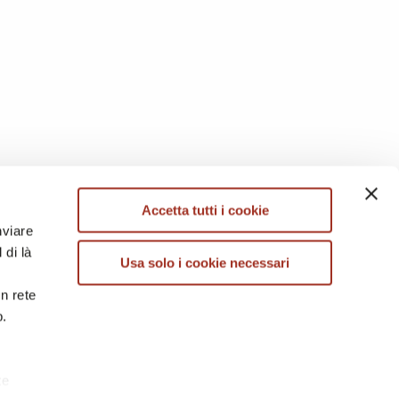
Accetta tutti i cookie
nviare
 di là
Usa solo i cookie necessari
in rete
b.
te