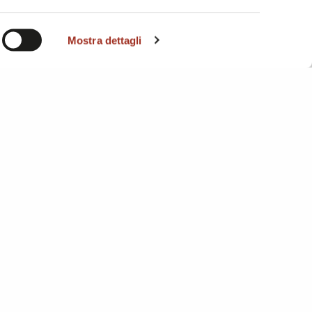
i. A
Mostra dettagli
- 20145 Milano