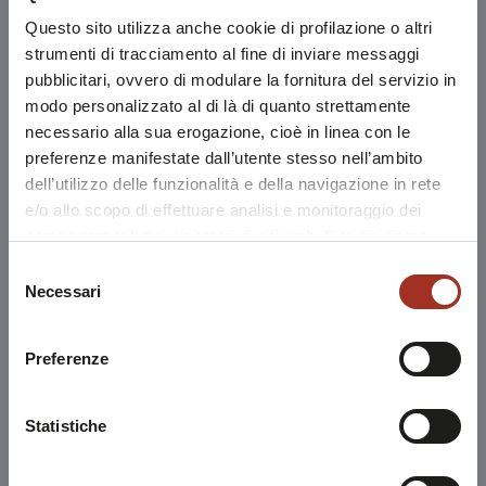
Questo sito utilizza anche cookie di profilazione o altri
strumenti di tracciamento al fine di inviare messaggi
pubblicitari, ovvero di modulare la fornitura del servizio in
modo personalizzato al di là di quanto strettamente
necessario alla sua erogazione, cioè in linea con le
preferenze manifestate dall’utente stesso nell’ambito
dell’utilizzo delle funzionalità e della navigazione in rete
e/o allo scopo di effettuare analisi e monitoraggio dei
comportamenti dei visitatori di siti web. Condividiamo
inoltre informazioni sul modo in cui l'utente utilizza il
Selezione
nostro sito, con i nostri partner che si occupano di analisi
Necessari
del
dei dati web, pubblicità e social media, i quali potrebbero
consenso
combinarle con altre informazioni che l'utente ha fornito
Preferenze
loro o che sono stati raccolti durante l'utilizzo dei loro
servizi.
Chiudendo questo disclaimer si prosegue la navigazione
Statistiche
solo con i cookie tecnici necessari. A questa pagina è
possibile consultare l'
Informativa Privacy
.