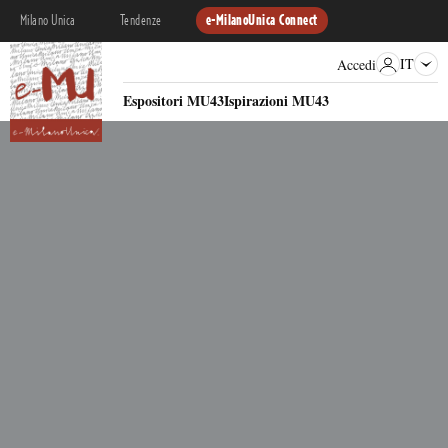
Milano Unica
Tendenze
e-MilanoUnica Connect
IT
Accedi
Espositori MU43
Ispirazioni MU43