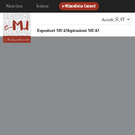
Milano Unica
Tendenze
e-MilanoUnica Connect
IT
Accedi
Espositori MU43
Ispirazioni MU43