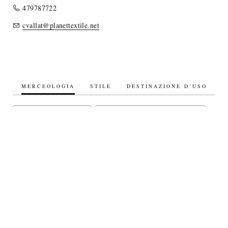
479787722
cvallat@planettextile.net
MERCEOLOGIA
STILE
DESTINAZIONE D’USO
TESSUTI SETA/MISTI SETA
TESSUTI ARTIFICIALI/MISTI ARTIFICIALI
TESSUTI OPERATI / JACQUARD
TESSUTI TECNICI
TESSUTI A LICCI
TULLI E RETI
TESSUTI ELASTICIZZATI
RICAMI
PIZZI
TESSUTI STAMPATI
TESSUTI FLOCCATI
TESSUTI RICICLATI
TESSUTI TINTI IN FILO