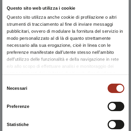
Questo sito web utilizza i cookie
Questo sito utilizza anche cookie di profilazione o altri
strumenti di tracciamento al fine di inviare messaggi
pubblicitari, ovvero di modulare la fornitura del servizio in
modo personalizzato al di là di quanto strettamente
necessario alla sua erogazione, cioè in linea con le
preferenze manifestate dall’utente stesso nell’ambito
dell’utilizzo delle funzionalità e della navigazione in rete
e/o allo scopo di effettuare analisi e monitoraggio dei
comportamenti dei visitatori di siti web. Condividiamo
inoltre informazioni sul modo in cui l'utente utilizza il
Selezione
nostro sito, con i nostri partner che si occupano di analisi
Necessari
del
dei dati web, pubblicità e social media, i quali potrebbero
consenso
combinarle con altre informazioni che l'utente ha fornito
Preferenze
loro o che sono stati raccolti durante l'utilizzo dei loro
servizi.
Chiudendo questo disclaimer si prosegue la navigazione
Statistiche
solo con i cookie tecnici necessari. A questa pagina è