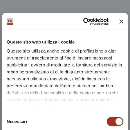
Questo sito web utilizza i cookie
Questo sito utilizza anche cookie di profilazione o altri
strumenti di tracciamento al fine di inviare messaggi
pubblicitari, ovvero di modulare la fornitura del servizio in
modo personalizzato al di là di quanto strettamente
necessario alla sua erogazione, cioè in linea con le
preferenze manifestate dall’utente stesso nell’ambito
dell’utilizzo delle funzionalità e della navigazione in rete
e/o allo scopo di effettuare analisi e monitoraggio dei
comportamenti dei visitatori di siti web. Condividiamo
inoltre informazioni sul modo in cui l'utente utilizza il
Selezione
nostro sito, con i nostri partner che si occupano di analisi
Necessari
del
dei dati web, pubblicità e social media, i quali potrebbero
consenso