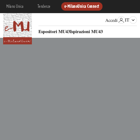
Milano Unica
Tendenze
e-MilanoUnica Connect
IT
Accedi
Espositori MU43
Ispirazioni MU43