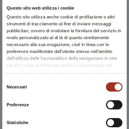
Questo sito web utilizza i cookie
Questo sito utilizza anche cookie di profilazione o altri
strumenti di tracciamento al fine di inviare messaggi
pubblicitari, ovvero di modulare la fornitura del servizio in
modo personalizzato al di là di quanto strettamente
necessario alla sua erogazione, cioè in linea con le
preferenze manifestate dall’utente stesso nell’ambito
dell’utilizzo delle funzionalità e della navigazione in rete
e/o allo scopo di effettuare analisi e monitoraggio dei
comportamenti dei visitatori di siti web. Condividiamo
inoltre informazioni sul modo in cui l'utente utilizza il
Selezione
nostro sito, con i nostri partner che si occupano di analisi
Necessari
del
dei dati web, pubblicità e social media, i quali potrebbero
consenso
combinarle con altre informazioni che l'utente ha fornito
Preferenze
loro o che sono stati raccolti durante l'utilizzo dei loro
servizi.
Chiudendo questo disclaimer si prosegue la navigazione
Statistiche
solo con i cookie tecnici necessari. A questa pagina è