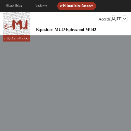
Milano Unica
Tendenze
e-MilanoUnica Connect
IT
Accedi
Espositori MU43
Ispirazioni MU43