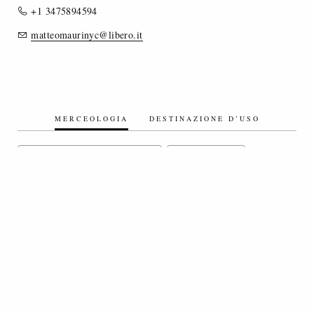
+1 3475894594
matteomaurinyc@libero.it
MERCEOLOGIA
DESTINAZIONE D’USO
TESSUTI ECOLOGICI/ECOSOSTENIBILI
TESSUTI A LICCI
TESSUTI COTONE/MISTI COTONE
TESSUTI LINO/MISTI LINO
TESSUTI ACCOPPIATI
VELLUTI
TESSUTI SPALMATI
TESSUTI TINTA UNITA
TESSUTI TINTI IN FILO
TESSUTI CANDEGGIATI
DENIM