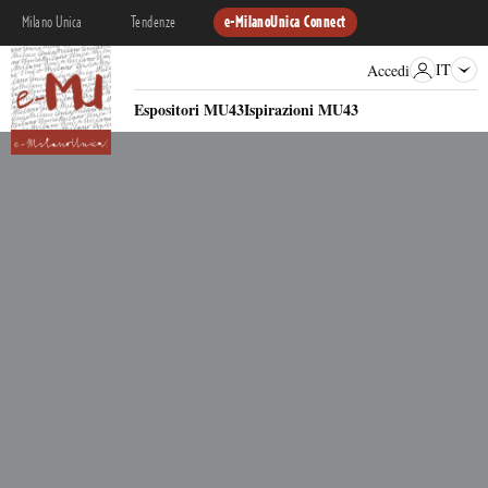
Milano Unica
Tendenze
e-MilanoUnica Connect
IT
Accedi
Espositori MU43
Ispirazioni MU43