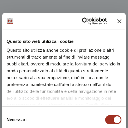
Questo sito web utilizza i cookie
Questo sito utilizza anche cookie di profilazione o altri
strumenti di tracciamento al fine di inviare messaggi
pubblicitari, ovvero di modulare la fornitura del servizio in
modo personalizzato al di là di quanto strettamente
necessario alla sua erogazione, cioè in linea con le
preferenze manifestate dall’utente stesso nell’ambito
dell’utilizzo delle funzionalità e della navigazione in rete
e/o allo scopo di effettuare analisi e monitoraggio dei
comportamenti dei visitatori di siti web. Condividiamo
inoltre informazioni sul modo in cui l'utente utilizza il
Selezione
nostro sito, con i nostri partner che si occupano di analisi
Necessari
del
dei dati web, pubblicità e social media, i quali potrebbero
consenso