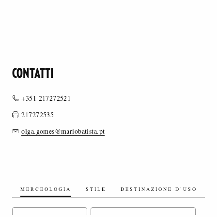
CONTATTI
+351 217272521
217272535
olga.gomes@mariobatista.pt
MERCEOLOGIA
STILE
DESTINAZIONE D’USO
TESSUTI SETA/MISTI SETA
TESSUTI ARTIFICIALI/MISTI ARTIFICIALI