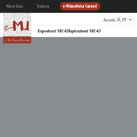
Milano Unica
Tendenze
e-MilanoUnica Connect
IT
Accedi
Espositori MU43
Ispirazioni MU43