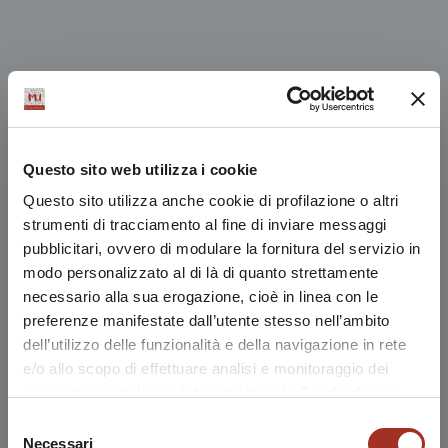
Questo sito web utilizza i cookie
Questo sito utilizza anche cookie di profilazione o altri
strumenti di tracciamento al fine di inviare messaggi
pubblicitari, ovvero di modulare la fornitura del servizio in
modo personalizzato al di là di quanto strettamente
necessario alla sua erogazione, cioè in linea con le
preferenze manifestate dall’utente stesso nell’ambito
dell’utilizzo delle funzionalità e della navigazione in rete
e/o allo scopo di effettuare analisi e monitoraggio dei
comportamenti dei visitatori di siti web. Condividiamo
inoltre informazioni sul modo in cui l'utente utilizza il
Selezione
nostro sito, con i nostri partner che si occupano di analisi
Necessari
del