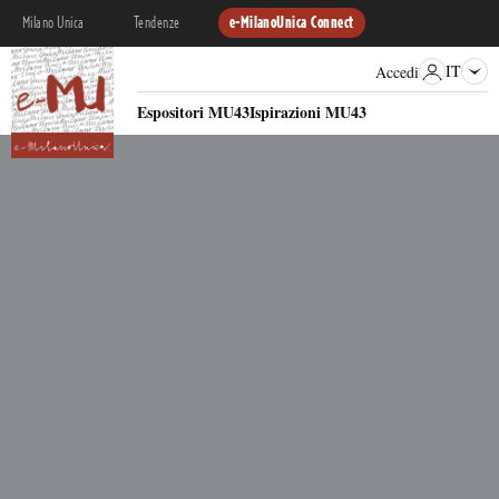
Milano Unica
Tendenze
e-MilanoUnica Connect
IT
Accedi
Espositori MU43
Ispirazioni MU43