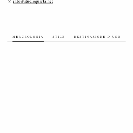
info@studioquarta.net
MERCEOLOGIA
STILE
DESTINAZIONE D’USO
TESSUTI SETA/MISTI SETA
TESSUTI ARTIFICIALI/MISTI ARTIFICIALI
TESSUTI SINTETICI/MISTI SINTETICI
TESSUTI ECOLOGICI/ECOSOSTENIBILI
TESSUTI A MAGLIA - JERSEY
TESSUTI OPERATI / JACQUARD
TESSUTI TECNICI
TESSUTI COTONE/MISTI COTONE
TESSUTI LINO/MISTI LINO
TESSUTI ACCOPPIATI
VELLUTI
TESSUTI ELASTICIZZATI