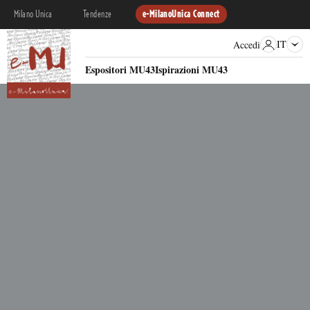
Milano Unica
Tendenze
e-MilanoUnica Connect
IT
Accedi
Espositori MU43
Ispirazioni MU43