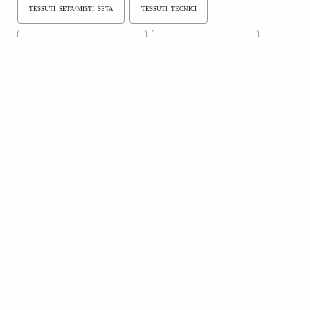
TESSUTI SETA/MISTI SETA
TESSUTI TECNICI
TESSUTI COTONE/MISTI COTONE
TESSUTI LINO/MISTI LINO
VELLUTI
TESSUTI SPALMATI
TESSUTI TINTA UNITA
TESSUTI PER CRAVATTE
TESSUTI TINTI IN FILO
DENIM
BIGIOTTERIA
PIUME
STRASS E PAILLETTES
MINUTERIE METALLICHE
FIBBIE CINTURE
TESSUTI ARTIFICIALI/MISTI ARTIFICIALI
TESSUTI SINTETICI/MISTI SINTETICI
TESSUTI ECOLOGICI/ECOSOSTENIBILI
FINTE PELLI