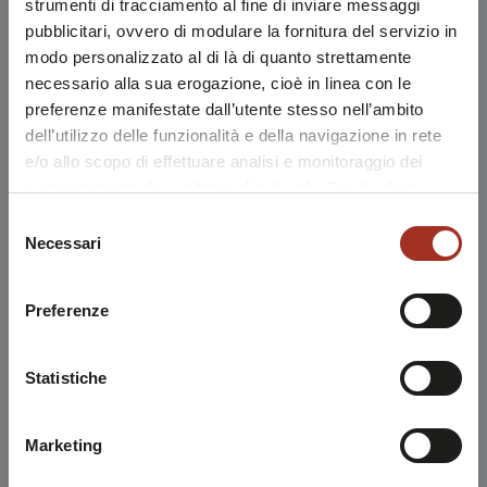
strumenti di tracciamento al fine di inviare messaggi
pubblicitari, ovvero di modulare la fornitura del servizio in
modo personalizzato al di là di quanto strettamente
necessario alla sua erogazione, cioè in linea con le
preferenze manifestate dall’utente stesso nell’ambito
dell’utilizzo delle funzionalità e della navigazione in rete
e/o allo scopo di effettuare analisi e monitoraggio dei
comportamenti dei visitatori di siti web. Condividiamo
inoltre informazioni sul modo in cui l'utente utilizza il
Selezione
nostro sito, con i nostri partner che si occupano di analisi
Necessari
del
dei dati web, pubblicità e social media, i quali potrebbero
consenso
combinarle con altre informazioni che l'utente ha fornito
Preferenze
loro o che sono stati raccolti durante l'utilizzo dei loro
servizi.
Chiudendo questo disclaimer si prosegue la navigazione
Statistiche
solo con i cookie tecnici necessari. A questa pagina è
possibile consultare l'
Informativa Privacy
.
Marketing