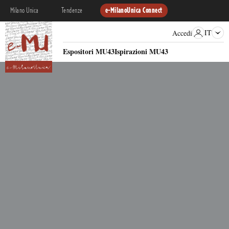
Milano Unica
Tendenze
e-MilanoUnica Connect
IT
Accedi
Espositori MU43
Ispirazioni MU43