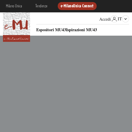
Milano Unica
Tendenze
e-MilanoUnica Connect
IT
Accedi
Espositori MU43
Ispirazioni MU43