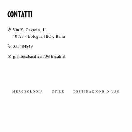
CONTATTI
Via Y. Gagarin, 11
40129 - Bologna (BO), Italia
335484849
gianlucabacilieri70@tiscali.it
MERCEOLOGIA
STILE
DESTINAZIONE D’USO
TESSUTI SETA/MISTI SETA
TESSUTI SINTETICI/MISTI SINTETICI
TESSUTI A MAGLIA - JERSEY
TESSUTI OPERATI / JACQUARD