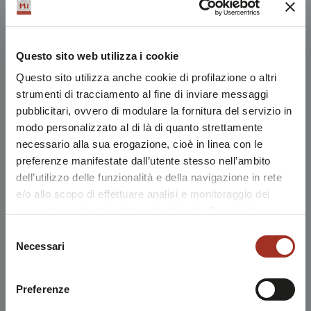
Questo sito web utilizza i cookie
Questo sito utilizza anche cookie di profilazione o altri
strumenti di tracciamento al fine di inviare messaggi
pubblicitari, ovvero di modulare la fornitura del servizio in
modo personalizzato al di là di quanto strettamente
necessario alla sua erogazione, cioè in linea con le
preferenze manifestate dall’utente stesso nell’ambito
dell’utilizzo delle funzionalità e della navigazione in rete
e/o allo scopo di effettuare analisi e monitoraggio dei
comportamenti dei visitatori di siti web. Condividiamo
inoltre informazioni sul modo in cui l'utente utilizza il
Selezione
nostro sito, con i nostri partner che si occupano di analisi
Necessari
del
dei dati web, pubblicità e social media, i quali potrebbero
consenso
combinarle con altre informazioni che l'utente ha fornito
Preferenze
loro o che sono stati raccolti durante l'utilizzo dei loro
servizi.