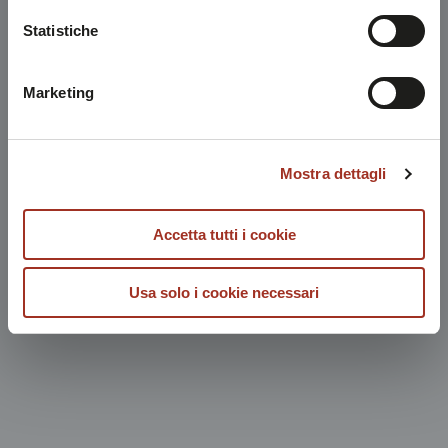
Chiudendo questo disclaimer si prosegue la navigazione
Statistiche
solo con i cookie tecnici necessari. A questa pagina è
possibile consultare l'
Informativa Privacy
.
Marketing
Mostra dettagli
Accetta tutti i cookie
Usa solo i cookie necessari