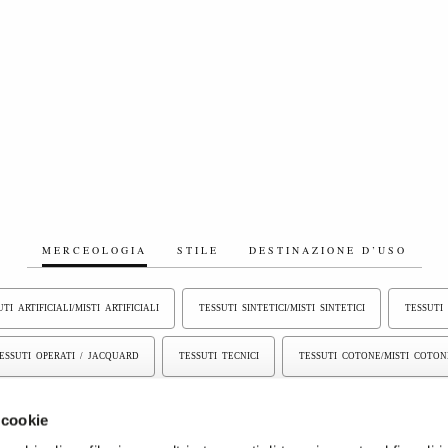
MERCEOLOGIA
STILE
DESTINAZIONE D’USO
TI ARTIFICIALI/MISTI ARTIFICIALI
TESSUTI SINTETICI/MISTI SINTETICI
TESSUTI
ESSUTI OPERATI / JACQUARD
TESSUTI TECNICI
TESSUTI COTONE/MISTI COTON
UTI ACCOPPIATI
VELLUTI
TESSUTI ELASTICIZZATI
TESSUTI IMBOTTITI/
 cookie