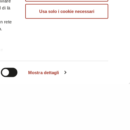
nviare
TESSUTI TINTI IN FILO
 di là
Usa solo i cookie necessari
in rete
b.
te
i. A
Mostra dettagli