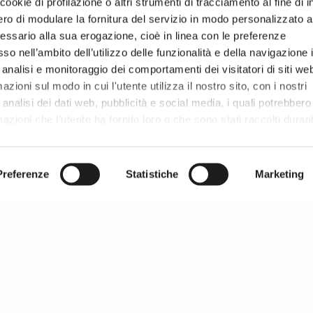
ookie di profilazione o altri strumenti di tracciamento al fine di i
AMPATI
TESSUTI FLOCCATI
TESSUTI TINTA UNITA
TESSUTI RICICLATI
ro di modulare la fornitura del servizio in modo personalizzato al
essario alla sua erogazione, cioè in linea con le preferenze
so nell’ambito dell’utilizzo delle funzionalità e della navigazione 
 analisi e monitoraggio dei comportamenti dei visitatori di siti we
zioni sul modo in cui l'utente utilizza il nostro sito, con i nostri
analisi dei dati web, pubblicità e social media, i quali potrebbero
azioni che l'utente ha fornito loro o che sono stati raccolti duran
r si prosegue la navigazione solo con i cookie tecnici necessar
onsultare l'
Informativa Privacy
.
Preferenze
Statistiche
Marketing