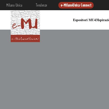
Milano Unica
Tendenze
e-MilanoUnica Connect
Espositori MU43
Ispiraz