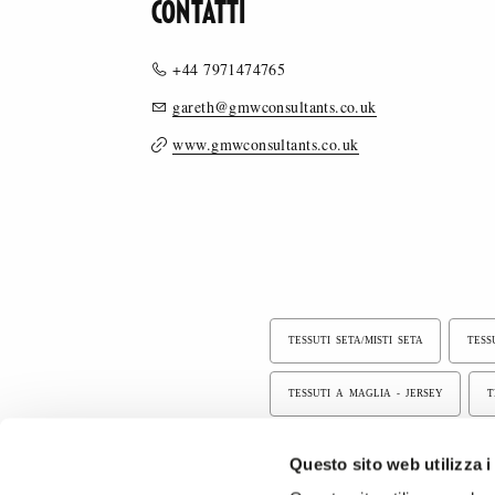
CONTATTI
+44 7971474765
gareth@gmwconsultants.co.uk
www.gmwconsultants.co.uk
TESSUTI SETA/MISTI SETA
TESSU
TESSUTI A MAGLIA - JERSEY
T
TESSUTI LINO/MISTI LINO
TESS
Questo sito web utilizza i