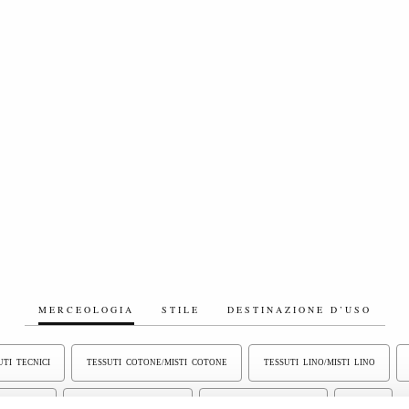
MERCEOLOGIA
STILE
DESTINAZIONE D’USO
UTI TECNICI
TESSUTI COTONE/MISTI COTONE
TESSUTI LINO/MISTI LINO
NTA UNITA
TESSUTI TINTI IN FILO
TESSUTI CANDEGGIATI
DENIM