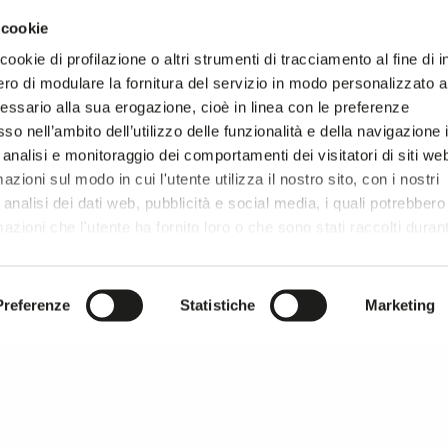
 cookie
TESSUTI SINTETICI/MISTI SINTETICI
TESSUTI A MAGLIA - JERSEY
TESS
ookie di profilazione o altri strumenti di tracciamento al fine di i
ro di modulare la fornitura del servizio in modo personalizzato al
PPIATI
TULLI E RETI
TESSUTI ELASTICIZZATI
RICAMI
ALTRE FI
essario alla sua erogazione, cioè in linea con le preferenze
so nell’ambito dell’utilizzo delle funzionalità e della navigazione 
TESSUTI LANIERI/MISTI/CASHMERE
TESSUTI SPUGNA
 analisi e monitoraggio dei comportamenti dei visitatori di siti we
zioni sul modo in cui l'utente utilizza il nostro sito, con i nostri
analisi dei dati web, pubblicità e social media, i quali potrebbero
azioni che l'utente ha fornito loro o che sono stati raccolti duran
r si prosegue la navigazione solo con i cookie tecnici necessar
onsultare l'
Informativa Privacy
.
Preferenze
Statistiche
Marketing