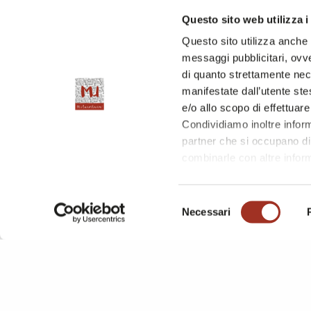
Questo sito web utilizza i
TESSUTI ARTIFICIALI/MISTI ARTIFICIALI
Questo sito utilizza anche c
messaggi pubblicitari, ovve
TESSUTI A LICCI
TESSUTI ACCO
di quanto strettamente nec
manifestate dall’utente stes
PIZZI
TESSUTI RICICLATI
e/o allo scopo di effettuare
Condividiamo inoltre informa
partner che si occupano di 
combinarle con altre inform
l'utilizzo dei loro servizi.
Chiudendo questo disclaime
Selezione
questa pagina è possibile c
Necessari
del
consenso