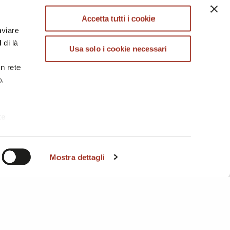
Accetta tutti i cookie
UTI OPERATI / JACQUARD
nviare
 di là
Usa solo i cookie necessari
BRE
TESSUTI STAMPATI
in rete
b.
te
i. A
Mostra dettagli