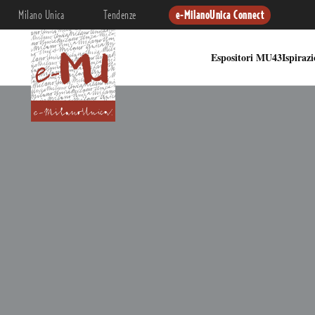
Milano Unica
Tendenze
e-MilanoUnica Connect
Espositori MU43
Ispiraz