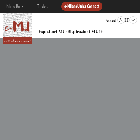
Milano Unica
Tendenze
e-MilanoUnica Connect
IT
Accedi
Espositori MU43
Ispirazioni MU43