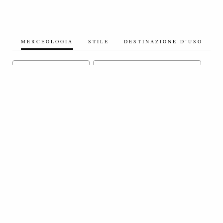
MERCEOLOGIA
STILE
DESTINAZIONE D’USO
TESSUTI SETA/MISTI SETA
TESSUTI ARTIFICIALI/MISTI ARTIFICIALI
TESSUTI SINTETICI/MISTI SINTETICI
TESSUTI ECOLOGICI/ECOSOSTENIBILI
TESSUTI A MAGLIA - JERSEY
TESSUTI OPERATI / JACQUARD
TESSUTI TECNICI
TESSUTI COTONE/MISTI COTONE
TESSUTI LINO/MISTI LINO
TESSUTI IN FIBRE NOBILI
TESSUTI ACCOPPIATI
TESSUTI ELASTICIZZATI
TESSUTI SPALMATI