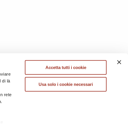
Accetta tutti i cookie
nviare
 di là
Usa solo i cookie necessari
in rete
b.
te