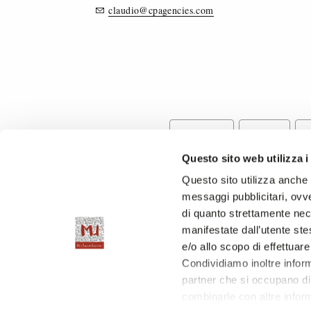
claudio@cpagencies.com
BIGIOTTERIA
CINTURE
M
Questo sito web utilizza i
Questo sito utilizza anche c
messaggi pubblicitari, ovve
di quanto strettamente nec
manifestate dall’utente stes
e/o allo scopo di effettuare
Condividiamo inoltre informa
partner che si occupano di 
combinarle con altre inform