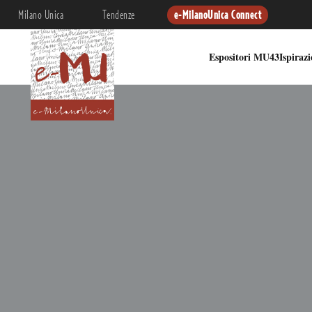
Milano Unica
Tendenze
e-MilanoUnica Connect
Espositori MU43
Ispiraz