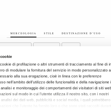
MERCEOLOGIA
STILE
DESTINAZIONE D’USO
INUTERIE METALLICHE
FIBBIE CINTURE
BOTTONI
 cookie
ookie di profilazione o altri strumenti di tracciamento al fine di i
ro di modulare la fornitura del servizio in modo personalizzato al
essario alla sua erogazione, cioè in linea con le preferenze
so nell’ambito dell’utilizzo delle funzionalità e della navigazione 
 analisi e monitoraggio dei comportamenti dei visitatori di siti we
zioni sul modo in cui l'utente utilizza il nostro sito, con i nostri
analisi dei dati web, pubblicità e social media, i quali potrebbero
azioni che l'utente ha fornito loro o che sono stati raccolti duran