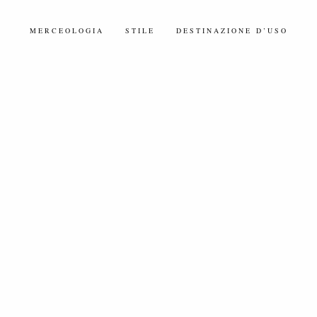
MERCEOLOGIA
STILE
DESTINAZIONE D’USO
TESSUTI SETA/MISTI SETA
TESSUTI ARTIFICIALI/MISTI ARTIFICIALI
TESSUTI SINTETICI/MISTI SINTETICI
TESSUTI ECOLOGICI/ECOSOSTENIBILI
TESSUTI COTONE/MISTI COTONE
TESSUTI LINO/MISTI LINO
TESSUTI ACCOPPIATI
TULLI E RETI
TESSUTI ELASTICIZZATI
RICAMI
TESSUTI STAMPATI
PIZZI
TESSUTI TINTA UNITA
TESSUTI RICICLATI