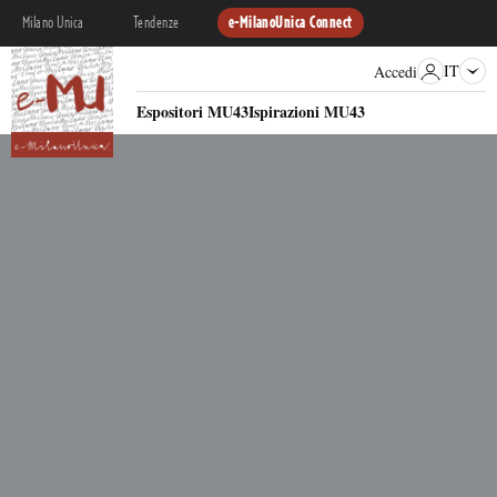
Milano Unica
Tendenze
e-MilanoUnica Connect
IT
Accedi
Espositori MU43
Ispirazioni MU43