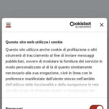
Questo sito web utilizza i cookie
Questo sito utilizza anche cookie di profilazione o altri
strumenti di tracciamento al fine di inviare messaggi
pubblicitari, ovvero di modulare la fornitura del servizio in
modo personalizzato al di là di quanto strettamente
necessario alla sua erogazione, cioè in linea con le
preferenze manifestate dall’utente stesso nell’ambito
dell’utilizzo delle funzionalità e della navigazione in rete
e/o allo scopo di effettuare analisi e monitoraggio dei
comportamenti dei visitatori di siti web. Condividiamo
inoltre informazioni sul modo in cui l'utente utilizza il
Selezione
nostro sito, con i nostri partner che si occupano di analisi
Necessari