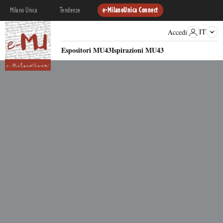
Milano Unica
Tendenze
e-MilanoUnica Connect
IT
Accedi
Espositori MU43
Ispirazioni MU43