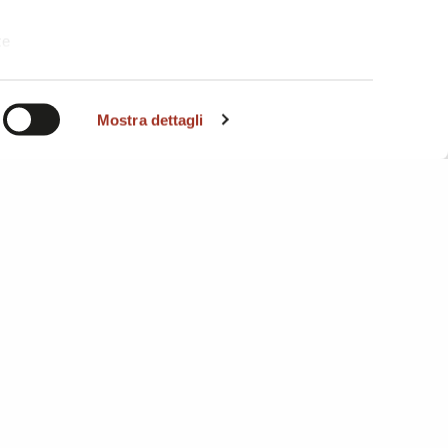
te
i. A
Mostra dettagli