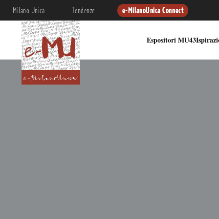
Milano Unica
Tendenze
e-MilanoUnica Connect
Espositori MU43
Ispiraz