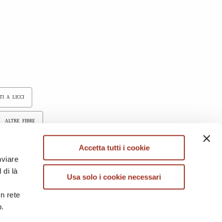
TI A LICCI
ALTRE FIBRE
/MISTI/CASHMERE
Accetta tutti i cookie
nviare
 di là
Usa solo i cookie necessari
in rete
b.