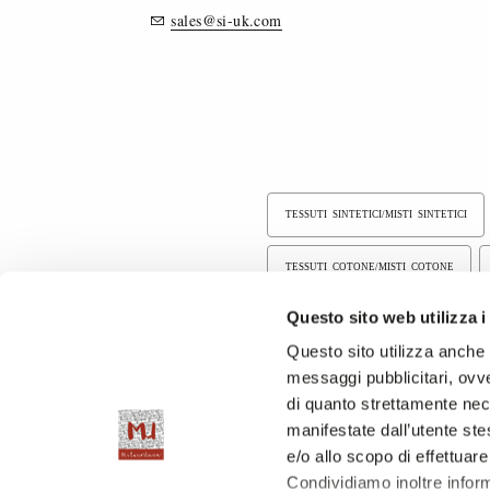
sales@si-uk.com
TESSUTI SINTETICI/MISTI SINTETICI
TESSUTI COTONE/MISTI COTONE
Questo sito web utilizza i
TESSUTI SPALMATI
TESSUTI TI
Questo sito utilizza anche c
messaggi pubblicitari, ovve
di quanto strettamente nec
manifestate dall’utente stes
e/o allo scopo di effettuare
Condividiamo inoltre informa