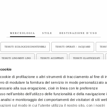
MERCEOLOGIA
STILE
DESTINAZIONE D’USO
TESSUTI ECOLOGICI/ECOSOSTENIBILI
TESSUTI OPERATI / JACQUARD
TESSU
TESSUTI LINO/MISTI LINO
TESSUTI ACCOPPIATI
TESSUTI ELASTICIZZATI
 cookie
NTA UNITA
TESSUTI RICICLATI
TESSUTI TINTI IN FILO
TESSUTI LANIERI
ookie di profilazione o altri strumenti di tracciamento al fine di i
ro di modulare la fornitura del servizio in modo personalizzato al
essario alla sua erogazione, cioè in linea con le preferenze
so nell’ambito dell’utilizzo delle funzionalità e della navigazione 
 analisi e monitoraggio dei comportamenti dei visitatori di siti we
zioni sul modo in cui l'utente utilizza il nostro sito, con i nostri