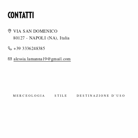
CONTATTI
VIA SAN DOMENICO
80127 - NAPOLI (NA), Italia
+39 3336248385
alessia.lamanna19@gmail.com
MERCEOLOGIA
STILE
DESTINAZIONE D’USO
TESSUTI SETA/MISTI SETA
TESSUTI SINTETICI/MISTI SINTETICI
TESSUTI ECOLOGICI/ECOSOSTENIBILI
TESSUTI A MAGLIA - JERSEY