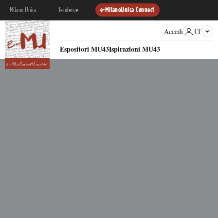
Milano Unica
Tendenze
e-MilanoUnica Connect
IT
Accedi
Espositori MU43
Ispirazioni MU43