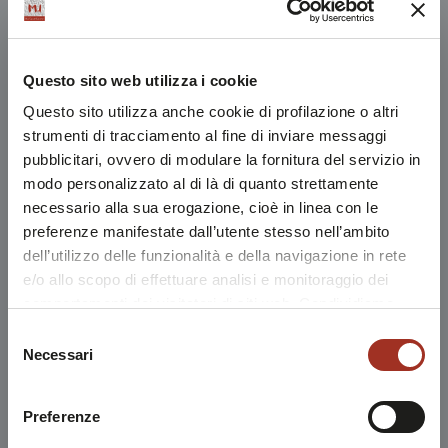
Questo sito web utilizza i cookie
Questo sito utilizza anche cookie di profilazione o altri
strumenti di tracciamento al fine di inviare messaggi
pubblicitari, ovvero di modulare la fornitura del servizio in
modo personalizzato al di là di quanto strettamente
necessario alla sua erogazione, cioè in linea con le
preferenze manifestate dall’utente stesso nell’ambito
dell’utilizzo delle funzionalità e della navigazione in rete
e/o allo scopo di effettuare analisi e monitoraggio dei
comportamenti dei visitatori di siti web. Condividiamo
inoltre informazioni sul modo in cui l'utente utilizza il
Selezione
nostro sito, con i nostri partner che si occupano di analisi
Necessari
del
dei dati web, pubblicità e social media, i quali potrebbero
consenso
combinarle con altre informazioni che l'utente ha fornito
Preferenze
loro o che sono stati raccolti durante l'utilizzo dei loro
servizi.