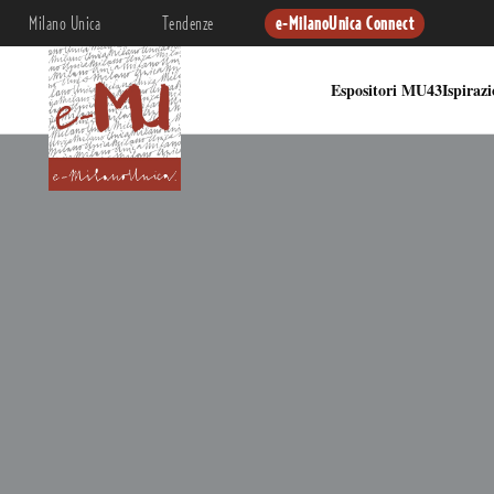
Milano Unica
Tendenze
e-MilanoUnica Connect
Espositori MU43
Ispiraz