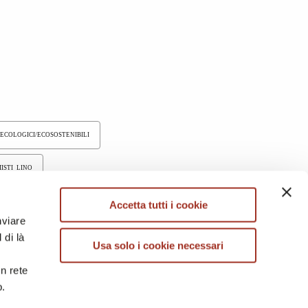
 ECOLOGICI/ECOSOSTENIBILI
ISTI LINO
TESSUTI TINTI IN FILO
Accetta tutti i cookie
nviare
 di là
Usa solo i cookie necessari
in rete
b.