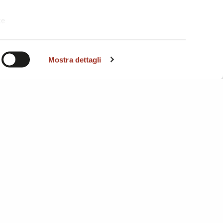
te
i. A
Mostra dettagli