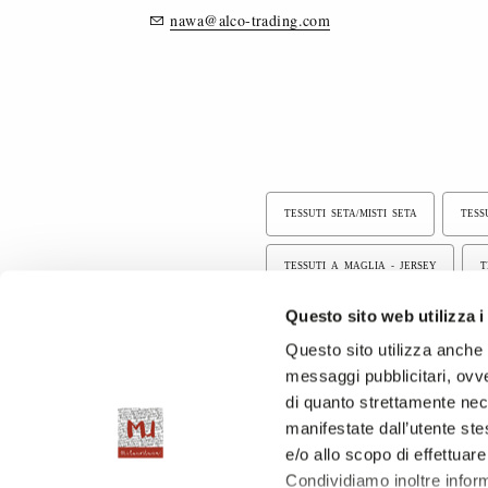
nawa@alco-trading.com
TESSUTI SETA/MISTI SETA
TESSU
TESSUTI A MAGLIA - JERSEY
T
Questo sito web utilizza i
TESSUTI ELASTICIZZATI
TESSUT
Questo sito utilizza anche c
messaggi pubblicitari, ovve
di quanto strettamente nec
manifestate dall’utente stes
e/o allo scopo di effettuare
Condividiamo inoltre informa