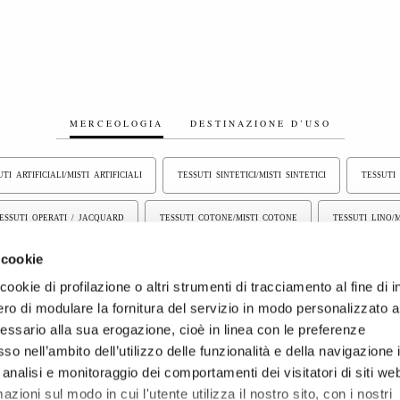
MERCEOLOGIA
DESTINAZIONE D’USO
TI ARTIFICIALI/MISTI ARTIFICIALI
TESSUTI SINTETICI/MISTI SINTETICI
TESSUTI
ESSUTI OPERATI / JACQUARD
TESSUTI COTONE/MISTI COTONE
TESSUTI LINO/M
 cookie
I STAMPATI
ALTRE FIBRE
TESSUTI TINTA UNITA
TESSUTI RICICLATI
ookie di profilazione o altri strumenti di tracciamento al fine di i
ro di modulare la fornitura del servizio in modo personalizzato al
essario alla sua erogazione, cioè in linea con le preferenze
so nell’ambito dell’utilizzo delle funzionalità e della navigazione 
 analisi e monitoraggio dei comportamenti dei visitatori di siti we
zioni sul modo in cui l'utente utilizza il nostro sito, con i nostri