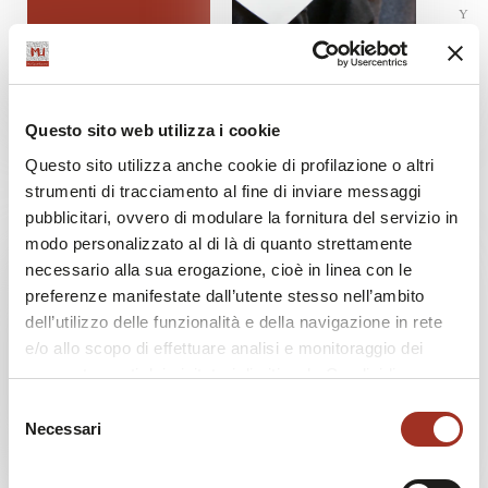
Y
Z
Padiglione 3 / Stand D20
Padiglione 3 / Stand E19
FEBA - ACCESSORI
FEC*SERILABEL DI
Questo sito web utilizza i cookie
MODA
FACCHINETTI
Questo sito utilizza anche cookie di profilazione o altri
Italia
Italia
strumenti di tracciamento al fine di inviare messaggi
pubblicitari, ovvero di modulare la fornitura del servizio in
modo personalizzato al di là di quanto strettamente
necessario alla sua erogazione, cioè in linea con le
preferenze manifestate dall’utente stesso nell’ambito
dell’utilizzo delle funzionalità e della navigazione in rete
e/o allo scopo di effettuare analisi e monitoraggio dei
comportamenti dei visitatori di siti web. Condividiamo
inoltre informazioni sul modo in cui l'utente utilizza il
Selezione
nostro sito, con i nostri partner che si occupano di analisi
Necessari
del
Padiglione 3 / Stand D11 D13
Padiglione 3 / Stand D11 D13
dei dati web, pubblicità e social media, i quali potrebbero
consenso
GRUPPO UNIESSE
GRUPPO UNIESSE
combinarle con altre informazioni che l'utente ha fornito