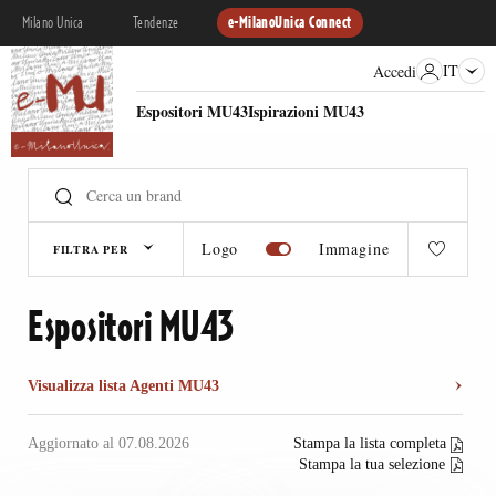
Milano Unica
Tendenze
e-MilanoUnica Connect
IT
Accedi
Espositori MU43
Ispirazioni MU43
Logo
Immagine
FILTRA PER
Espositori MU43
Visualizza lista Agenti MU43
Aggiornato al 07.08.2026
Stampa la lista completa
Stampa la tua selezione