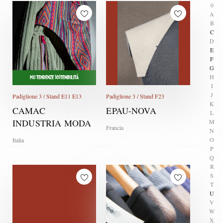
0
A
B
C
D
E
F
G
H
MU TENDENZE SOSTENIBILITÀ
I
J
Padiglione 3 / Stand E11 E13
Padiglione 3 / Stand F23
K
CAMAC
EPAU-NOVA
L
INDUSTRIA MODA
M
Francia
N
O
Italia
P
Q
R
S
T
U
V
W
X