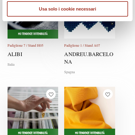
Usa solo i cookie necessari
MU TENDENZE SOSTENIBILITÀ
Padiglione 7 / Stand H05
Padiglione 1 / Stand A07
ALIBI
ANDREU.BARCELO
NA
Italia
Spagna
MU TENDENZE SOSTENIBILITÀ
MU TENDENZE SOSTENIBILITÀ