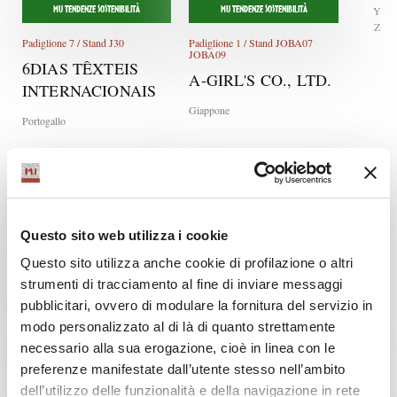
Y
MU TENDENZE SOSTENIBILITÀ
MU TENDENZE SOSTENIBILITÀ
Z
Padiglione 7 / Stand J30
Padiglione 1 / Stand JOBA07
JOBA09
6DIAS TÊXTEIS
A-GIRL'S CO., LTD.
INTERNACIONAIS
Giappone
Portogallo
Questo sito web utilizza i cookie
Questo sito utilizza anche cookie di profilazione o altri
strumenti di tracciamento al fine di inviare messaggi
pubblicitari, ovvero di modulare la fornitura del servizio in
modo personalizzato al di là di quanto strettamente
Padiglione 5 / Stand G05 G07 G09
Padiglione 7 / Stand H01
G11 G13
necessario alla sua erogazione, cioè in linea con le
ALA CAMPOLMI
ACHILLE PINTO
preferenze manifestate dall’utente stesso nell’ambito
Italia
dell’utilizzo delle funzionalità e della navigazione in rete