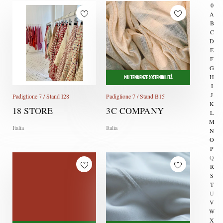
0
A
B
C
D
E
F
G
H
MU TENDENZE SOSTENIBILITÀ
I
J
Padiglione 7 / Stand I28
Padiglione 7 / Stand B15
K
18 STORE
3C COMPANY
L
M
Italia
Italia
N
O
P
Q
R
S
T
U
V
W
X