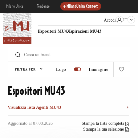
Milano Unica
Tendenze
e-MilanoUnica Connect
IT
Accedi
Espositori MU43
Ispirazioni MU43
Logo
Immagine
FILTRA PER
Espositori MU43
Visualizza lista Agenti MU43
Aggiornato al 07.08.2026
Stampa la lista completa
Stampa la tua selezione