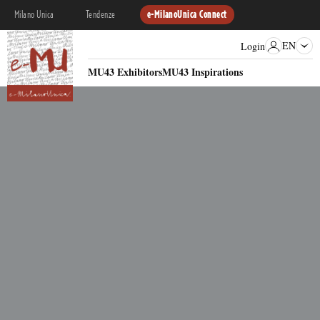
Milano Unica
Tendenze
e-MilanoUnica Connect
EN
Login
MU43 Exhibitors
MU43 Inspirations