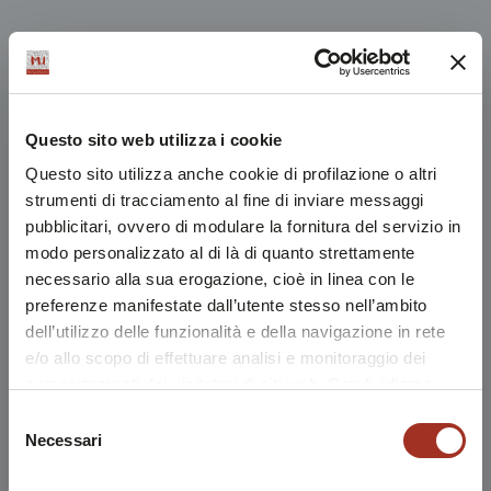
Questo sito web utilizza i cookie
Questo sito utilizza anche cookie di profilazione o altri
strumenti di tracciamento al fine di inviare messaggi
pubblicitari, ovvero di modulare la fornitura del servizio in
modo personalizzato al di là di quanto strettamente
necessario alla sua erogazione, cioè in linea con le
preferenze manifestate dall’utente stesso nell’ambito
dell’utilizzo delle funzionalità e della navigazione in rete
e/o allo scopo di effettuare analisi e monitoraggio dei
comportamenti dei visitatori di siti web. Condividiamo
inoltre informazioni sul modo in cui l'utente utilizza il
Selezione
nostro sito, con i nostri partner che si occupano di analisi
Necessari
del
dei dati web, pubblicità e social media, i quali potrebbero
consenso
combinarle con altre informazioni che l'utente ha fornito