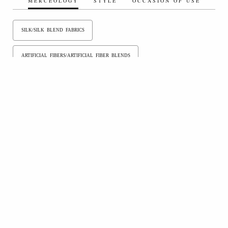
MERCEOLOGY
STYLE
OCCASION OF USE
SILK/SILK BLEND FABRICS
ARTIFICIAL FIBERS/ARTIFICIAL FIBER BLENDS
SYNTHETIC FIBERS/SYNTHETIC FIBER BLENDS
ORGANIC
KNITTED FABRICS - JERSEY
FIGURED / JACQUARD FABRICS
TECHNO FABRICS
WOVEN TEXTILES
COTTON/COTTON BLEND FABRICS
LINEN/LINEN BLEND FABRICS
BONDED FABRICS
VELVET
TULLE AND MESH
ELASTIC FABRICS
PADDED/QUILTED FABRICS