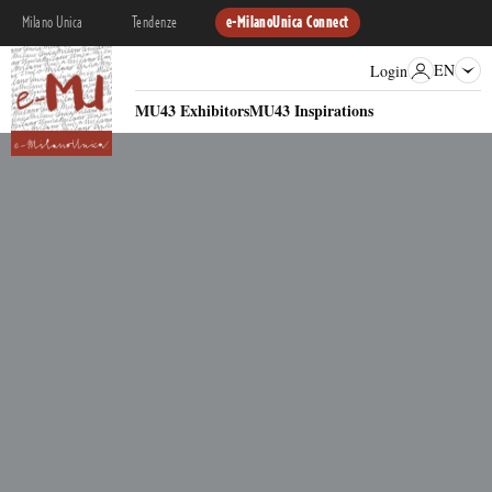
Milano Unica
Tendenze
e-MilanoUnica Connect
EN
Login
MU43 Exhibitors
MU43 Inspirations