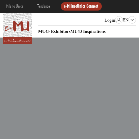
Milano Unica
Tendenze
e-MilanoUnica Connect
EN
Login
MU43 Exhibitors
MU43 Inspirations