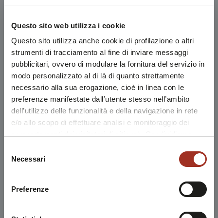
Questo sito web utilizza i cookie
Questo sito utilizza anche cookie di profilazione o altri
strumenti di tracciamento al fine di inviare messaggi
pubblicitari, ovvero di modulare la fornitura del servizio in
modo personalizzato al di là di quanto strettamente
necessario alla sua erogazione, cioè in linea con le
preferenze manifestate dall’utente stesso nell’ambito
dell’utilizzo delle funzionalità e della navigazione in rete
e/o allo scopo di effettuare analisi e monitoraggio dei
comportamenti dei visitatori di siti web. Condividiamo
inoltre informazioni sul modo in cui l'utente utilizza il
Selezione
nostro sito, con i nostri partner che si occupano di analisi
Necessari
del
dei dati web, pubblicità e social media, i quali potrebbero
consenso
combinarle con altre informazioni che l'utente ha fornito
Preferenze
loro o che sono stati raccolti durante l'utilizzo dei loro
servizi.
Chiudendo questo disclaimer si prosegue la navigazione