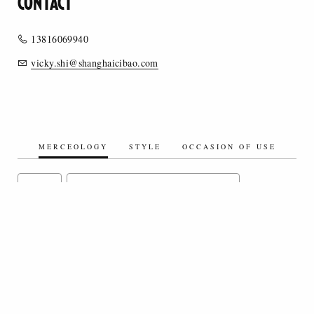
CONTACT
13816069940
vicky.shi@shanghaicibao.com
MERCEOLOGY
STYLE
OCCASION OF USE
STOLE
ARTIFICIAL FIBERS/ARTIFICIAL FIBER BLENDS
ORGANIC
WOVEN TEXTILES
COTTON/COTTON BLEND FABRICS
TULLE AND MESH
EMBROIDERY
OTHER FIBERS
LACE