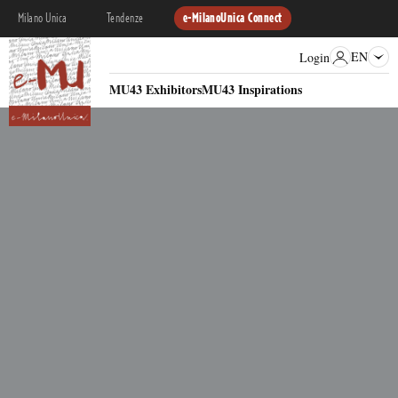
Milano Unica
Tendenze
e-MilanoUnica Connect
EN
Login
MU43 Exhibitors
MU43 Inspirations