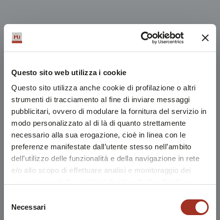
Questo sito web utilizza i cookie
Questo sito utilizza anche cookie di profilazione o altri
strumenti di tracciamento al fine di inviare messaggi
pubblicitari, ovvero di modulare la fornitura del servizio in
modo personalizzato al di là di quanto strettamente
necessario alla sua erogazione, cioè in linea con le
preferenze manifestate dall’utente stesso nell’ambito
dell’utilizzo delle funzionalità e della navigazione in rete
e/o allo scopo di effettuare analisi e monitoraggio dei
comportamenti dei visitatori di siti web. Condividiamo
inoltre informazioni sul modo in cui l'utente utilizza il
Selezione
nostro sito, con i nostri partner che si occupano di analisi
Necessari
del
dei dati web, pubblicità e social media, i quali potrebbero