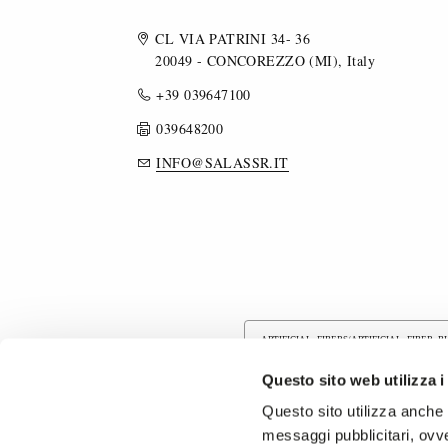
CL VIA PATRINI 34- 36
20049 - CONCOREZZO (MI), Italy
+39 039647100
039648200
INFO@SALASSR.IT
ARTIFICIAL FIBERS/ARTIFICIAL FIBER 
Questo sito web utilizza i
COTTON/COTTON BLEND FABRICS
Questo sito utilizza anche c
messaggi pubblicitari, ovve
OTHER FIBERS
COATED FABRIC