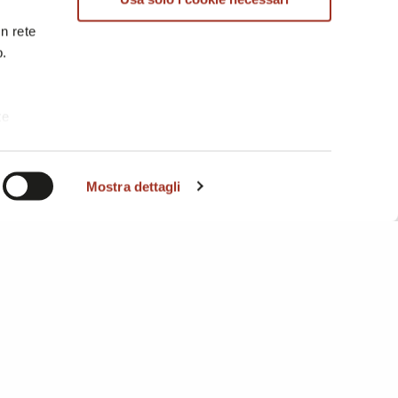
in rete
b.
te
i. A
Mostra dettagli