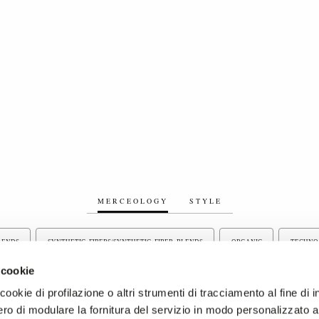
MERCEOLOGY
STYLE
BLENDS
SYNTHETIC FIBERS/SYNTHETIC FIBER BLENDS
ORGANIC
TECHNO
 cookie
BONDED FABRICS
TULLE AND MESH
ELASTIC FABRICS
EMBROIDERY
ookie di profilazione o altri strumenti di tracciamento al fine di i
ro di modulare la fornitura del servizio in modo personalizzato al
S
RUNPROOF FABRICS
PIECE DYED FABRICS
RECYCLED FABRICS