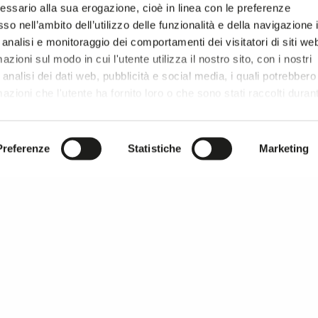
essario alla sua erogazione, cioè in linea con le preferenze
so nell’ambito dell’utilizzo delle funzionalità e della navigazione 
 analisi e monitoraggio dei comportamenti dei visitatori di siti we
zioni sul modo in cui l'utente utilizza il nostro sito, con i nostri
analisi dei dati web, pubblicità e social media, i quali potrebbero
azioni che l'utente ha fornito loro o che sono stati raccolti duran
r si prosegue la navigazione solo con i cookie tecnici necessar
onsultare l'
Informativa Privacy
.
Preferenze
Statistiche
Marketing
MILANO UNICA thanks