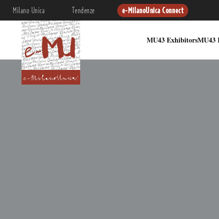
Milano Unica
Tendenze
e-MilanoUnica Connect
MU43 Exhibitors
MU43 I