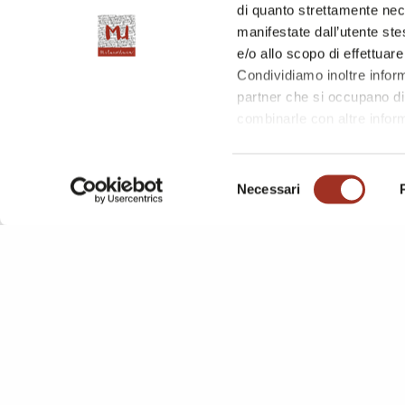
di quanto strettamente nec
manifestate dall’utente stes
e/o allo scopo di effettuare
Condividiamo inoltre informa
partner che si occupano di 
combinarle con altre inform
l'utilizzo dei loro servizi.
Chiudendo questo disclaime
Selezione
questa pagina è possibile c
Necessari
del
consenso