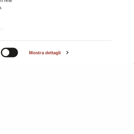
in rete
b.
te
i. A
Mostra dettagli