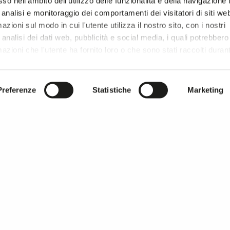
so nell’ambito dell’utilizzo delle funzionalità e della navigazione 
 analisi e monitoraggio dei comportamenti dei visitatori di siti we
zioni sul modo in cui l'utente utilizza il nostro sito, con i nostri
analisi dei dati web, pubblicità e social media, i quali potrebbero
azioni che l'utente ha fornito loro o che sono stati raccolti duran
r si prosegue la navigazione solo con i cookie tecnici necessar
onsultare l'
Informativa Privacy
.
Preferenze
Statistiche
Marketing
MILANO UNICA thanks