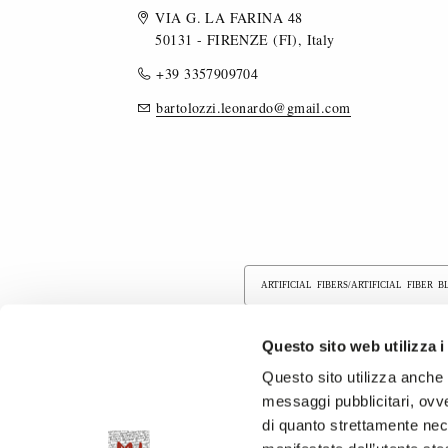
VIA G. LA FARINA 48
50131 - FIRENZE (FI), Italy
+39 3357909704
bartolozzi.leonardo@gmail.com
ARTIFICIAL FIBERS/ARTIFICIAL FIBER 
COTTON/COTTON BLEND FABRICS
Questo sito web utilizza i
Questo sito utilizza anche c
FLOCKED FABRICS
RECYCLED F
messaggi pubblicitari, ovve
di quanto strettamente nec