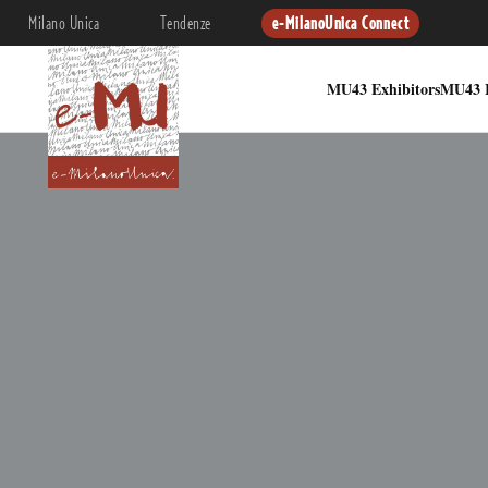
Milano Unica
Tendenze
e-MilanoUnica Connect
MU43 Exhibitors
MU43 I