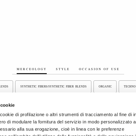
MERCEOLOGY
STYLE
OCCASION OF USE
BLENDS
SYNTHETIC FIBERS/SYNTHETIC FIBER BLENDS
ORGANIC
TECHNO
LINEN/LINEN BLEND FABRICS
BONDED FABRICS
ELASTIC FABRICS
OT
 cookie
ookie di profilazione o altri strumenti di tracciamento al fine di i
ABRICS
PIECE DYED FABRICS
YARN DYED FABRICS
WOOL, WOOL BLEND
ro di modulare la fornitura del servizio in modo personalizzato al
essario alla sua erogazione, cioè in linea con le preferenze