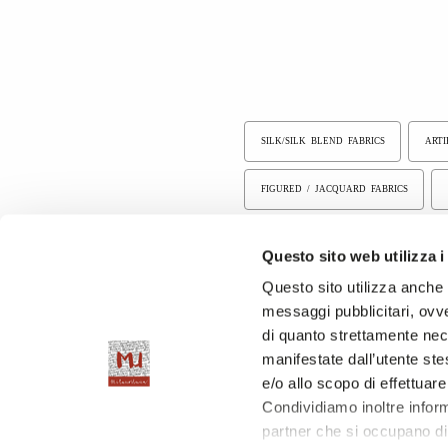
SILK/SILK BLEND FABRICS
ARTI
FIGURED / JACQUARD FABRICS
PRINTED FABRICS
PIECE DYED 
Questo sito web utilizza i
Questo sito utilizza anche c
messaggi pubblicitari, ovve
di quanto strettamente nec
manifestate dall’utente stes
e/o allo scopo di effettuare
Condividiamo inoltre informa
partner che si occupano di 