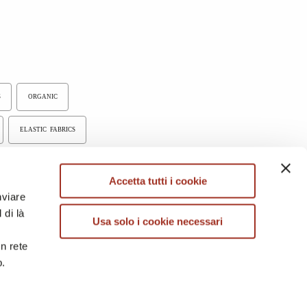
S
ORGANIC
ELASTIC FABRICS
Accetta tutti i cookie
nviare
 di là
Usa solo i cookie necessari
in rete
b.