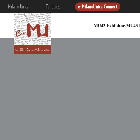
Milano Unica
Tendenze
e-MilanoUnica Connect
MU43 Exhibitors
MU43 I