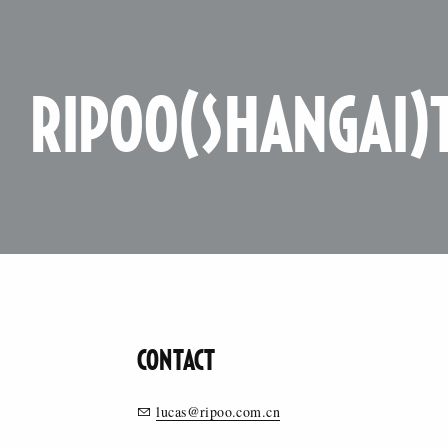
RIPOO(SHANGAI)T
CONTACT
lucas@ripoo.com.cn