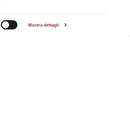
te
i. A
Mostra dettagli
S