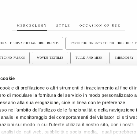
MERCEOLOGY
STYLE
OCCASION OF USE
FICIAL FIBERS/ARTIFICIAL FIBER BLENDS
SYNTHETIC FIBERS/SYNTHETIC FIBER BLEND
TECHNO FABRICS
WOVEN TEXTILES
TULLE AND MESH
EMBROIDERY
FABRICS
YARN DYED FABRICS
 cookie
ookie di profilazione o altri strumenti di tracciamento al fine di i
ro di modulare la fornitura del servizio in modo personalizzato al
essario alla sua erogazione, cioè in linea con le preferenze
so nell’ambito dell’utilizzo delle funzionalità e della navigazione 
 analisi e monitoraggio dei comportamenti dei visitatori di siti we
zioni sul modo in cui l'utente utilizza il nostro sito, con i nostri
analisi dei dati web, pubblicità e social media, i quali potrebbero