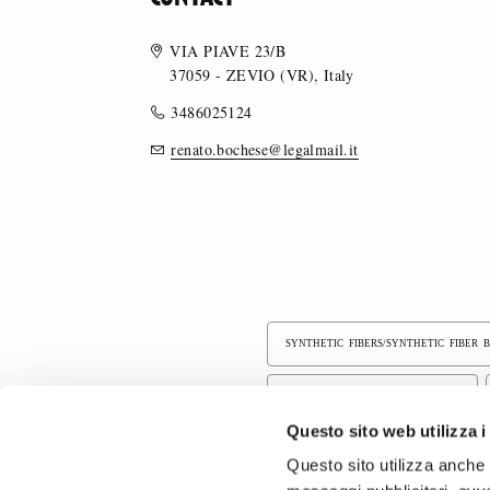
VIA PIAVE 23/B
37059 - ZEVIO (VR), Italy
3486025124
renato.bochese@legalmail.it
SYNTHETIC FIBERS/SYNTHETIC FIBER 
COTTON/COTTON BLEND FABRICS
Questo sito web utilizza i
EMBROIDERY
PRINTED FABRICS
Questo sito utilizza anche c