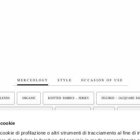
MERCEOLOGY
STYLE
OCCASION OF USE
BLENDS
ORGANIC
KNITTED FABRICS - JERSEY
FIGURED / JACQUARD FA
LINEN/LINEN BLEND FABRICS
BONDED FABRICS
VELVET
TULLE AN
 cookie
COATED FABRICS
LACE
OTHER FIBERS
FLOCKED FABRICS
ookie di profilazione o altri strumenti di tracciamento al fine di i