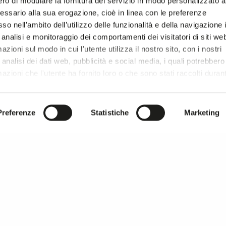
ro di modulare la fornitura del servizio in modo personalizzato al
 FABRICS
YARN DYED FABRICS
WOOL, WOOL BLEND, CASHMERE FABRICS
essario alla sua erogazione, cioè in linea con le preferenze
so nell’ambito dell’utilizzo delle funzionalità e della navigazione 
 analisi e monitoraggio dei comportamenti dei visitatori di siti we
zioni sul modo in cui l'utente utilizza il nostro sito, con i nostri
analisi dei dati web, pubblicità e social media, i quali potrebbero
azioni che l'utente ha fornito loro o che sono stati raccolti duran
r si prosegue la navigazione solo con i cookie tecnici necessar
onsultare l'
Informativa Privacy
.
Preferenze
Statistiche
Marketing
MILANO UNICA thanks