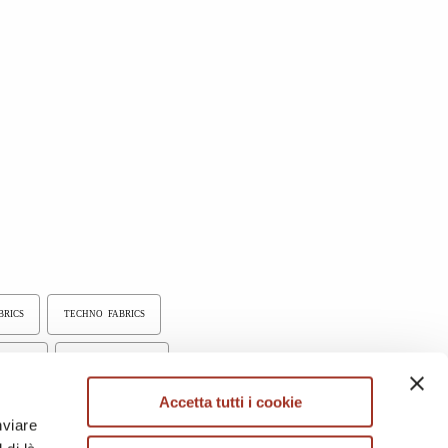
BRICS
TECHNO FABRICS
D MESH
ELASTIC FABRICS
Accetta tutti i cookie
RUNPROOF FABRICS
nviare