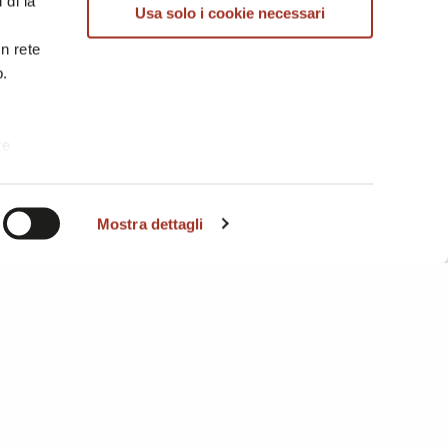
 di là
Usa solo i cookie necessari
DENIM
in rete
b.
te
i. A
Mostra dettagli