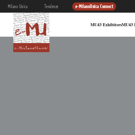
Milano Unica
Tendenze
e-MilanoUnica Connect
MU43 Exhibitors
MU43 I