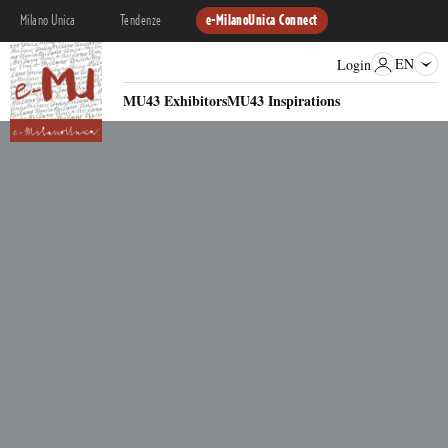
Milano Unica
Tendenze
e-MilanoUnica Connect
EN
Login
MU43 Exhibitors
MU43 Inspirations