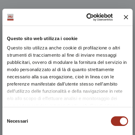
Questo sito web utilizza i cookie
Questo sito utilizza anche cookie di profilazione o altri
strumenti di tracciamento al fine di inviare messaggi
pubblicitari, ovvero di modulare la fornitura del servizio in
modo personalizzato al di là di quanto strettamente
necessario alla sua erogazione, cioè in linea con le
preferenze manifestate dall’utente stesso nell’ambito
dell’utilizzo delle funzionalità e della navigazione in rete
e/o allo scopo di effettuare analisi e monitoraggio dei
comportamenti dei visitatori di siti web. Condividiamo
inoltre informazioni sul modo in cui l'utente utilizza il
Selezione
nostro sito, con i nostri partner che si occupano di analisi
Necessari
del
dei dati web, pubblicità e social media, i quali potrebbero
consenso
combinarle con altre informazioni che l'utente ha fornito