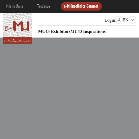
Milano Unica
Tendenze
e-MilanoUnica Connect
EN
Login
MU43 Exhibitors
MU43 Inspirations