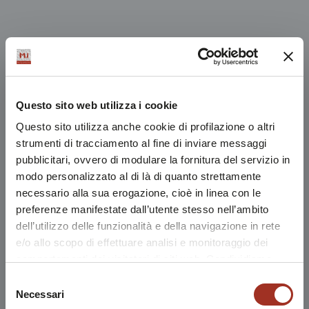
Questo sito web utilizza i cookie
Questo sito utilizza anche cookie di profilazione o altri
strumenti di tracciamento al fine di inviare messaggi
pubblicitari, ovvero di modulare la fornitura del servizio in
modo personalizzato al di là di quanto strettamente
necessario alla sua erogazione, cioè in linea con le
preferenze manifestate dall’utente stesso nell’ambito
dell’utilizzo delle funzionalità e della navigazione in rete
e/o allo scopo di effettuare analisi e monitoraggio dei
comportamenti dei visitatori di siti web. Condividiamo
inoltre informazioni sul modo in cui l'utente utilizza il
Selezione
nostro sito, con i nostri partner che si occupano di analisi
Necessari
del
dei dati web, pubblicità e social media, i quali potrebbero