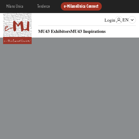
Milano Unica
Tendenze
e-MilanoUnica Connect
EN
Login
MU43 Exhibitors
MU43 Inspirations