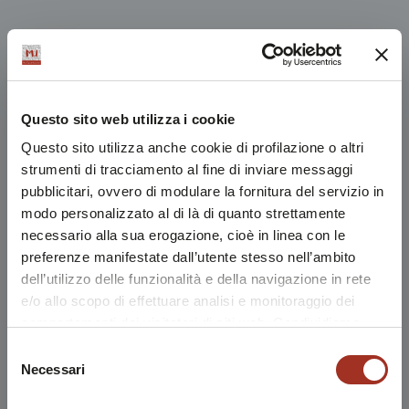
Questo sito web utilizza i cookie
Questo sito utilizza anche cookie di profilazione o altri
strumenti di tracciamento al fine di inviare messaggi
pubblicitari, ovvero di modulare la fornitura del servizio in
modo personalizzato al di là di quanto strettamente
necessario alla sua erogazione, cioè in linea con le
preferenze manifestate dall’utente stesso nell’ambito
dell’utilizzo delle funzionalità e della navigazione in rete
e/o allo scopo di effettuare analisi e monitoraggio dei
comportamenti dei visitatori di siti web. Condividiamo
inoltre informazioni sul modo in cui l'utente utilizza il
Selezione
nostro sito, con i nostri partner che si occupano di analisi
Necessari
del
dei dati web, pubblicità e social media, i quali potrebbero
consenso