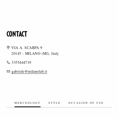
CONTACT
VIA A. SCARPA 9
20145 - MILANO (MI), Italy
3355444719
gabriele@milanolab.it
MERCEOLOGY
STYLE
OCCASION OF USE
SILK/SILK BLEND FABRICS