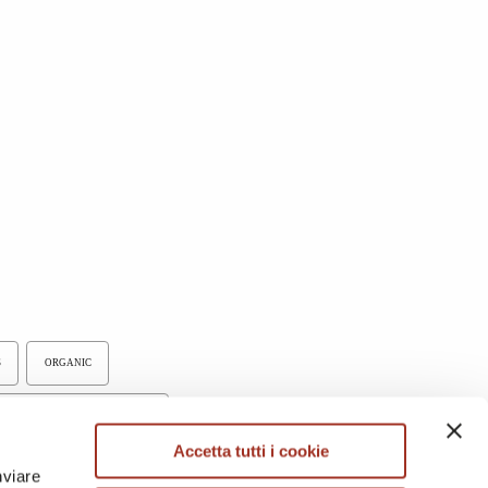
S
ORGANIC
LINEN/LINEN BLEND FABRICS
Accetta tutti i cookie
CLED FABRICS
nviare