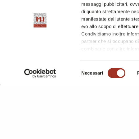
messaggi pubblicitari, ovve
YARN DYED FABRICS
WOOL, W
di quanto strettamente nec
manifestate dall’utente stes
e/o allo scopo di effettuare
Condividiamo inoltre informa
partner che si occupano di 
combinarle con altre inform
l'utilizzo dei loro servizi.
Chiudendo questo disclaime
Selezione
questa pagina è possibile c
Necessari
del
consenso