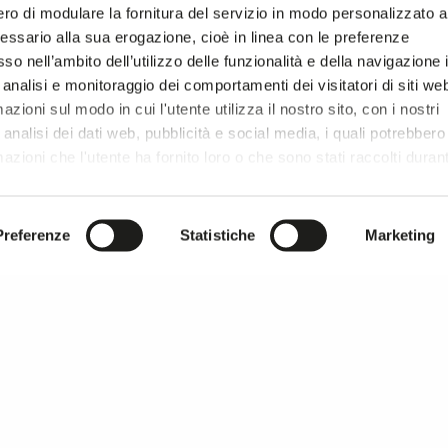
ro di modulare la fornitura del servizio in modo personalizzato al
OOL BLEND, CASHMERE FABRICS
essario alla sua erogazione, cioè in linea con le preferenze
so nell’ambito dell’utilizzo delle funzionalità e della navigazione 
 analisi e monitoraggio dei comportamenti dei visitatori di siti we
zioni sul modo in cui l'utente utilizza il nostro sito, con i nostri
analisi dei dati web, pubblicità e social media, i quali potrebbero
azioni che l'utente ha fornito loro o che sono stati raccolti duran
r si prosegue la navigazione solo con i cookie tecnici necessar
onsultare l'
Informativa Privacy
.
Preferenze
Statistiche
Marketing