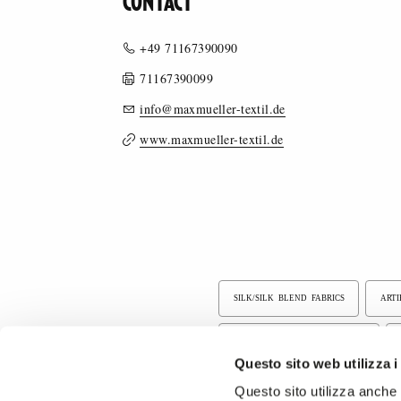
CONTACT
+49 71167390090
71167390099
info@maxmueller-textil.de
www.maxmueller-textil.de
SILK/SILK BLEND FABRICS
ARTI
FIGURED / JACQUARD FABRICS
Questo sito web utilizza i
BONDED FABRICS
ELASTIC FABR
Questo sito utilizza anche c