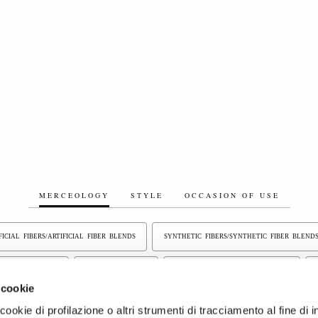
MERCEOLOGY
STYLE
OCCASION OF USE
FICIAL FIBERS/ARTIFICIAL FIBER BLENDS
SYNTHETIC FIBERS/SYNTHETIC FIBER BLEND
TECHNO FABRICS
WOVEN TEXTILES
COTTON/COTTON BLEND FABRICS
 cookie
ICS
OTHER FIBERS
COATED FABRICS
PIECE DYED FABRICS
RECY
ookie di profilazione o altri strumenti di tracciamento al fine di i