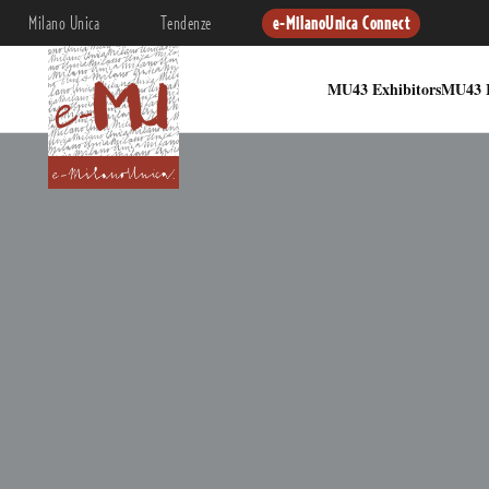
Milano Unica
Tendenze
e-MilanoUnica Connect
MU43 Exhibitors
MU43 I