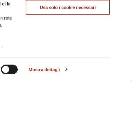
 di là
Usa solo i cookie necessari
in rete
b.
te
i. A
Mostra dettagli