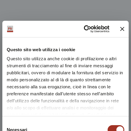
Questo sito web utilizza i cookie
Questo sito utilizza anche cookie di profilazione o altri
strumenti di tracciamento al fine di inviare messaggi
pubblicitari, ovvero di modulare la fornitura del servizio in
modo personalizzato al di là di quanto strettamente
necessario alla sua erogazione, cioè in linea con le
preferenze manifestate dall’utente stesso nell’ambito
dell’utilizzo delle funzionalità e della navigazione in rete
e/o allo scopo di effettuare analisi e monitoraggio dei
comportamenti dei visitatori di siti web. Condividiamo
inoltre informazioni sul modo in cui l'utente utilizza il
Selezione
nostro sito, con i nostri partner che si occupano di analisi
Necessari
del