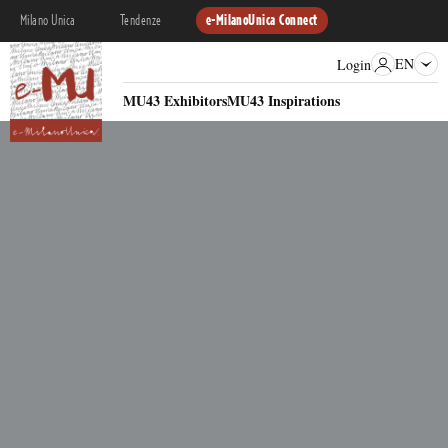
Milano Unica
Tendenze
e-MilanoUnica Connect
EN
Login
MU43 Exhibitors
MU43 Inspirations