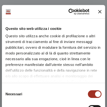
Questo sito web utilizza i cookie
Questo sito utilizza anche cookie di profilazione o altri
strumenti di tracciamento al fine di inviare messaggi
pubblicitari, ovvero di modulare la fornitura del servizio in
modo personalizzato al di là di quanto strettamente
necessario alla sua erogazione, cioè in linea con le
preferenze manifestate dall’utente stesso nell’ambito
dell’utilizzo delle funzionalità e della navigazione in rete
e/o allo scopo di effettuare analisi e monitoraggio dei
comportamenti dei visitatori di siti web. Condividiamo
inoltre informazioni sul modo in cui l'utente utilizza il
Selezione
nostro sito, con i nostri partner che si occupano di analisi
Necessari
del
dei dati web, pubblicità e social media, i quali potrebbero
consenso
combinarle con altre informazioni che l'utente ha fornito