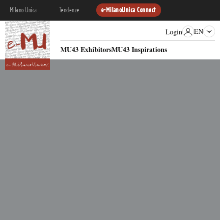
Milano Unica
Tendenze
e-MilanoUnica Connect
EN
Login
MU43 Exhibitors
MU43 Inspirations