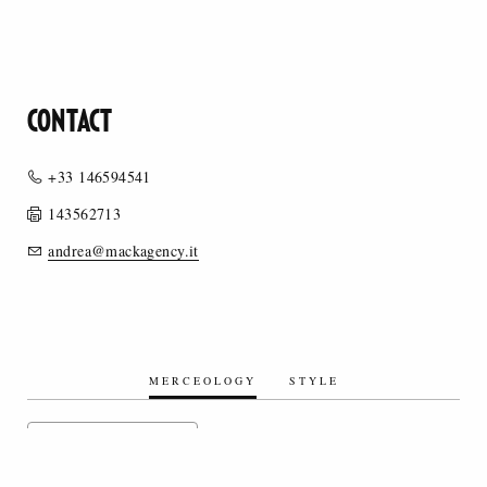
CONTACT
+33 146594541
143562713
andrea@mackagency.it
MERCEOLOGY
STYLE
SILK/SILK BLEND FABRICS