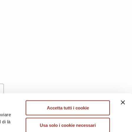
 FABRICS
COATED FABRICS
Accetta tutti i cookie
nviare
CASHMERE FABRICS
DENIM
 di là
Usa solo i cookie necessari