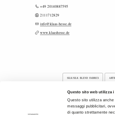
+49 20140887595
2111712829
info@klaas-hesse.de
www.klaashesse.de
SILK/SILK BLEND FABRICS
ARTI
FIGURED / JACQUARD FABRICS
Questo sito web utilizza i
Questo sito utilizza anche c
PRINTED FABRICS
RUNPROOF FA
messaggi pubblicitari, ovve
di quanto strettamente nec