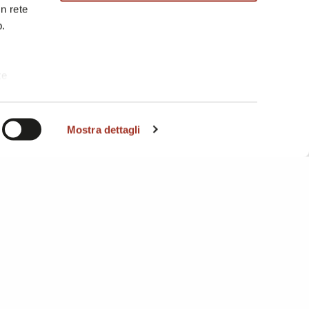
in rete
b.
te
i. A
Mostra dettagli