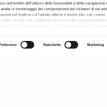
so nell’ambito dell’utilizzo delle funzionalità e della navigazione 
 analisi e monitoraggio dei comportamenti dei visitatori di siti we
zioni sul modo in cui l'utente utilizza il nostro sito, con i nostri
analisi dei dati web, pubblicità e social media, i quali potrebbero
azioni che l'utente ha fornito loro o che sono stati raccolti duran
r si prosegue la navigazione solo con i cookie tecnici necessar
onsultare l'
Informativa Privacy
.
Preferenze
Statistiche
Marketing
MILANO UNICA thanks