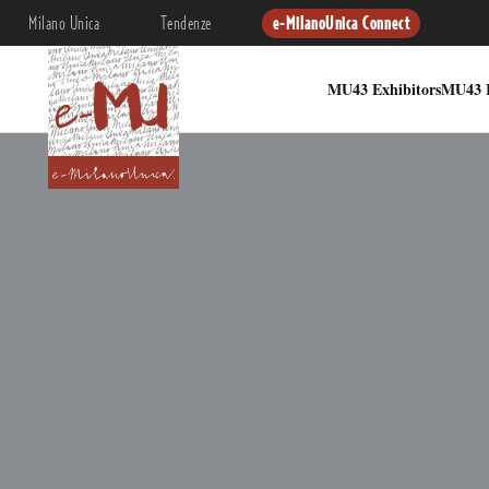
Milano Unica
Tendenze
e-MilanoUnica Connect
MU43 Exhibitors
MU43 I