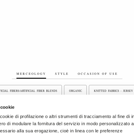
MERCEOLOGY
STYLE
OCCASION OF USE
FICIAL FIBERS/ARTIFICIAL FIBER BLENDS
ORGANIC
KNITTED FABRICS - JERSEY
COTTON/COTTON BLEND FABRICS
LINEN/LINEN BLEND FABRICS
NOBLE FIBRES
 cookie
ookie di profilazione o altri strumenti di tracciamento al fine di i
BRICS
RECYCLED FABRICS
YARN DYED FABRICS
WOOL, WOOL BLEND, 
ro di modulare la fornitura del servizio in modo personalizzato al
essario alla sua erogazione, cioè in linea con le preferenze