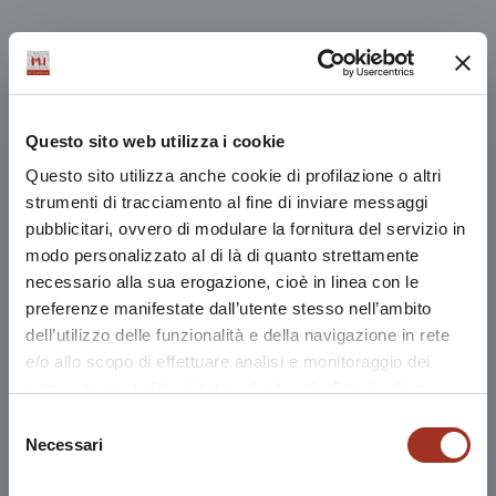
Questo sito web utilizza i cookie
Questo sito utilizza anche cookie di profilazione o altri
strumenti di tracciamento al fine di inviare messaggi
pubblicitari, ovvero di modulare la fornitura del servizio in
modo personalizzato al di là di quanto strettamente
necessario alla sua erogazione, cioè in linea con le
preferenze manifestate dall’utente stesso nell’ambito
dell’utilizzo delle funzionalità e della navigazione in rete
e/o allo scopo di effettuare analisi e monitoraggio dei
comportamenti dei visitatori di siti web. Condividiamo
inoltre informazioni sul modo in cui l'utente utilizza il
Selezione
nostro sito, con i nostri partner che si occupano di analisi
Necessari
del
dei dati web, pubblicità e social media, i quali potrebbero
consenso
combinarle con altre informazioni che l'utente ha fornito