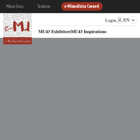
Milano Unica
Tendenze
e-MilanoUnica Connect
EN
Login
MU43 Exhibitors
MU43 Inspirations