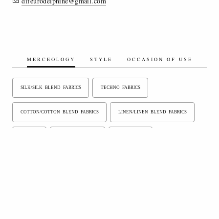
difeurodelphine@gmail.com
MERCEOLOGY
STYLE
OCCASION OF USE
SILK/SILK BLEND FABRICS
TECHNO FABRICS
COTTON/COTTON BLEND FABRICS
LINEN/LINEN BLEND FABRICS
VELVET
COATED FABRICS
TIE FABRICS
PIECE DYED FABRICS
YARN DYED FABRICS
DENIM
FASHION JEWELRY
FEATHERS
RHINESTONES AND SEQUINS
METAL ACCESSORIES
BUCKLES AND BELTS