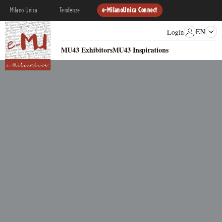
Milano Unica
Tendenze
e-MilanoUnica Connect
EN
Login
MU43 Exhibitors
MU43 Inspirations