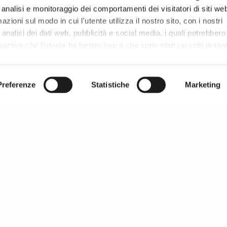
 analisi e monitoraggio dei comportamenti dei visitatori di siti we
zioni sul modo in cui l'utente utilizza il nostro sito, con i nostri
analisi dei dati web, pubblicità e social media, i quali potrebbero
azioni che l'utente ha fornito loro o che sono stati raccolti duran
r si prosegue la navigazione solo con i cookie tecnici necessar
onsultare l'
Informativa Privacy
.
Preferenze
Statistiche
Marketing
MILANO UNICA thanks