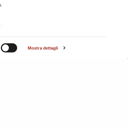
b.
te
i. A
Mostra dettagli