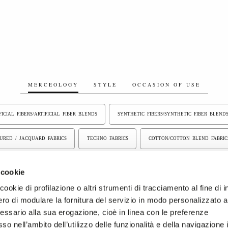
MERCEOLOGY
STYLE
OCCASION OF USE
FICIAL FIBERS/ARTIFICIAL FIBER BLENDS
SYNTHETIC FIBERS/SYNTHETIC FIBER BLEND
GURED / JACQUARD FABRICS
TECHNO FABRICS
COTTON/COTTON BLEND FABRIC
ONDED FABRICS
ELASTIC FABRICS
COATED FABRICS
PIECE DYED FABRI
 cookie
ookie di profilazione o altri strumenti di tracciamento al fine di i
OOL BLEND, CASHMERE FABRICS
ro di modulare la fornitura del servizio in modo personalizzato al
essario alla sua erogazione, cioè in linea con le preferenze
so nell’ambito dell’utilizzo delle funzionalità e della navigazione 