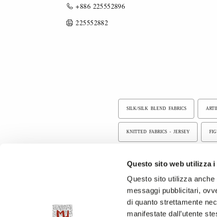
+886 225552896
225552882
SILK/SILK BLEND FABRICS
ARTI
KNITTED FABRICS - JERSEY
FI
LINEN/LINEN BLEND FABRICS
B
Questo sito web utilizza i
Questo sito utilizza anche c
YARN DYED FABRICS
WOOL, W
messaggi pubblicitari, ovve
di quanto strettamente nec
manifestate dall’utente stes