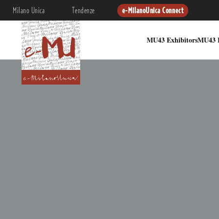
Milano Unica
Tendenze
e-MilanoUnica Connect
MU43 Exhibitors
MU43 I