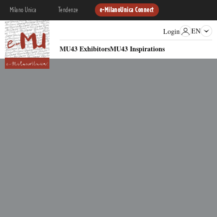
Milano Unica
Tendenze
e-MilanoUnica Connect
EN
Login
MU43 Exhibitors
MU43 Inspirations