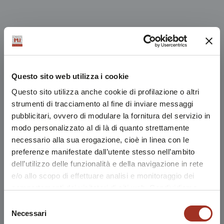
Questo sito web utilizza i cookie
Questo sito utilizza anche cookie di profilazione o altri
strumenti di tracciamento al fine di inviare messaggi
pubblicitari, ovvero di modulare la fornitura del servizio in
modo personalizzato al di là di quanto strettamente
necessario alla sua erogazione, cioè in linea con le
preferenze manifestate dall’utente stesso nell’ambito
dell’utilizzo delle funzionalità e della navigazione in rete
e/o allo scopo di effettuare analisi e monitoraggio dei
comportamenti dei visitatori di siti web. Condividiamo
inoltre informazioni sul modo in cui l'utente utilizza il
Selezione
nostro sito, con i nostri partner che si occupano di analisi
Necessari
del
dei dati web, pubblicità e social media, i quali potrebbero