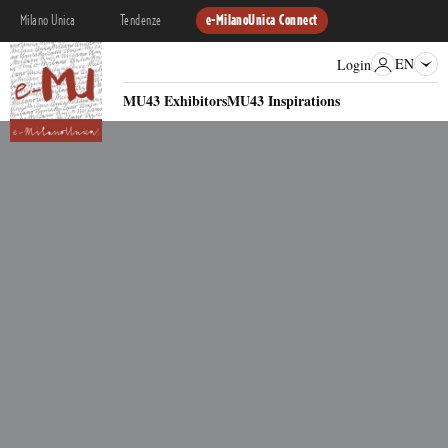
Milano Unica
Tendenze
e-MilanoUnica Connect
EN
Login
MU43 Exhibitors
MU43 Inspirations