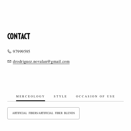
CONTACT
97999595
drodriguez.novalan@gmail.com
MERCEOLOGY
STYLE
OCCASION OF USE
ARTIFICIAL FIBERS/ARTIFICIAL FIBER BLENDS
SYNTHETIC FIBERS/SYNTHETIC FIBER BLENDS
ORGANIC