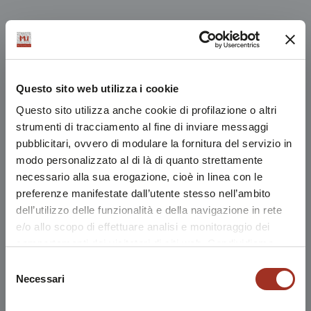
Questo sito web utilizza i cookie
Questo sito utilizza anche cookie di profilazione o altri
strumenti di tracciamento al fine di inviare messaggi
pubblicitari, ovvero di modulare la fornitura del servizio in
modo personalizzato al di là di quanto strettamente
necessario alla sua erogazione, cioè in linea con le
preferenze manifestate dall’utente stesso nell’ambito
dell’utilizzo delle funzionalità e della navigazione in rete
e/o allo scopo di effettuare analisi e monitoraggio dei
comportamenti dei visitatori di siti web. Condividiamo
inoltre informazioni sul modo in cui l'utente utilizza il
Selezione
nostro sito, con i nostri partner che si occupano di analisi
Necessari
del
dei dati web, pubblicità e social media, i quali potrebbero
consenso
combinarle con altre informazioni che l'utente ha fornito